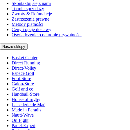
Skontaktuj się z nami
Termin sprzedaży
Zwroty & Refundacje
Zastrzeżenia prawne
Metody płatności
Ceny i opcje dostawy
Oświadczenie o ochronie prywatności
Nasze sklepy
Basket Center
Direct Running
Direct-Volley
Espace Golf
Foot-Store
Galop-Store
Golf and co
Handball-Store
House of rugby
La sellerie de Maé
Made in Paradis
Nauti-Wave
On-Fight
Padel-Expert