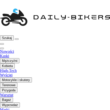
Szukaj
Nowości
Kaski
Mężczyźni
Kobieta
High-Tech
Wyścigi
Motocykle i skutery
Terenowe
Przygoda
Warsztat
Bagaż
Wyprzedaż
Marki