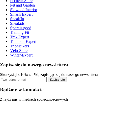
Pecheur-Store
Pet and Garden
Slowood Interior
Smash-Expert
Sneak'In
Sneakids
Sport is good
Training-Fit
Trek Expert
Triathlon-Expert
TripnBikers
Vélo-Store
Winter-Expert
Zapisz się do naszego newslettera
Skorzystaj z 10% zniżki, zapisując się do naszego newslettera
Zapisz się
Bądźmy w kontakcie
Znajdź nas w mediach społecznościowych