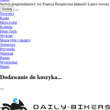
Serwis posprzedażowy we Francja
Bezpieczna płatność
Łatwe zwroty
Szukaj
Nowości
Kaski
Mężczyźni
Kobieta
High-Tech
Wyścigi
Motocykle i skutery
Terenowe
Przygoda
Warsztat
Bagaż
Wyprzedaż
Marki
Dodawanie do koszyka...