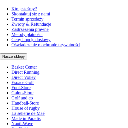
Kto jesteśmy?
Skontaktuj się z nami
Termin sprzedaży
Zwroty & Refundacje
Zastrzeżenia prawne
Metody płatności
Ceny i opcje dostawy
Oświadczenie o ochronie prywatności
Nasze sklepy
Basket Center
Direct Running
Direct-Volley
Espace Golf
Foot-Store
Galop-Store
Golf and co
Handball-Store
House of rugby
La sellerie de Maé
Made in Paradis
Nauti-Wave