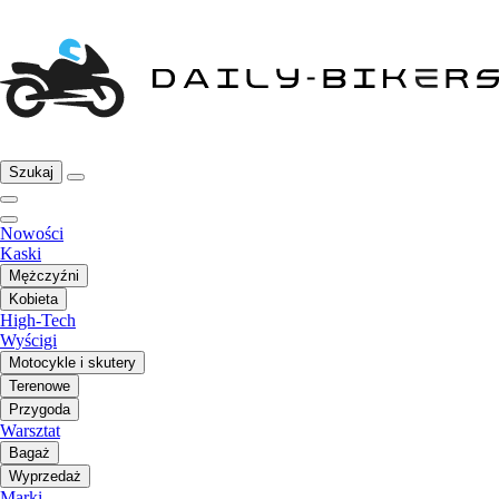
Szukaj
Nowości
Kaski
Mężczyźni
Kobieta
High-Tech
Wyścigi
Motocykle i skutery
Terenowe
Przygoda
Warsztat
Bagaż
Wyprzedaż
Marki