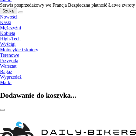
Serwis posprzedażowy we Francja
Bezpieczna płatność
Łatwe zwroty
Szukaj
Nowości
Kaski
Mężczyźni
Kobieta
High-Tech
Wyścigi
Motocykle i skutery
Terenowe
Przygoda
Warsztat
Bagaż
Wyprzedaż
Marki
Dodawanie do koszyka...