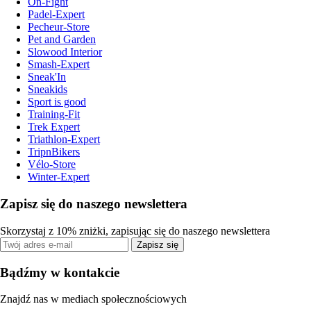
On-Fight
Padel-Expert
Pecheur-Store
Pet and Garden
Slowood Interior
Smash-Expert
Sneak'In
Sneakids
Sport is good
Training-Fit
Trek Expert
Triathlon-Expert
TripnBikers
Vélo-Store
Winter-Expert
Zapisz się do naszego newslettera
Skorzystaj z 10% zniżki, zapisując się do naszego newslettera
Zapisz się
Bądźmy w kontakcie
Znajdź nas w mediach społecznościowych