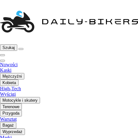
Szukaj
Nowości
Kaski
Mężczyźni
Kobieta
High-Tech
Wyścigi
Motocykle i skutery
Terenowe
Przygoda
Warsztat
Bagaż
Wyprzedaż
Marki