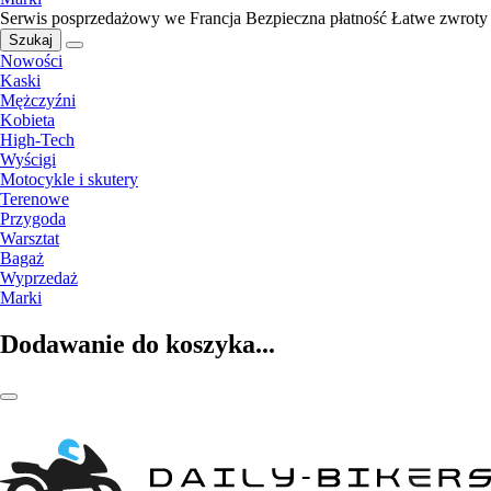
Serwis posprzedażowy we Francja
Bezpieczna płatność
Łatwe zwroty
Szukaj
Nowości
Kaski
Mężczyźni
Kobieta
High-Tech
Wyścigi
Motocykle i skutery
Terenowe
Przygoda
Warsztat
Bagaż
Wyprzedaż
Marki
Dodawanie do koszyka...