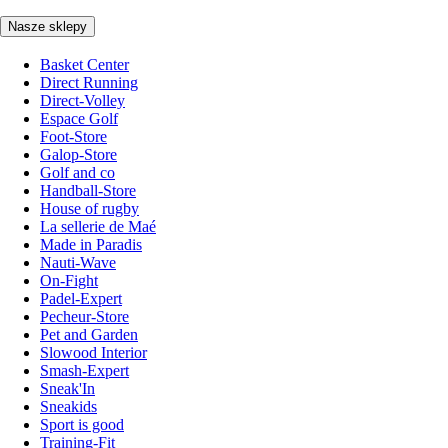
Nasze sklepy
Basket Center
Direct Running
Direct-Volley
Espace Golf
Foot-Store
Galop-Store
Golf and co
Handball-Store
House of rugby
La sellerie de Maé
Made in Paradis
Nauti-Wave
On-Fight
Padel-Expert
Pecheur-Store
Pet and Garden
Slowood Interior
Smash-Expert
Sneak'In
Sneakids
Sport is good
Training-Fit