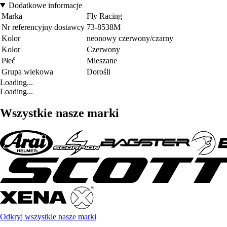
Dodatkowe informacje
Marka
Fly Racing
Nr referencyjny dostawcy
73-8538M
Kolor
neonowy czerwony/czarny
Kolor
Czerwony
Płeć
Mieszane
Grupa wiekowa
Dorośli
Loading...
Loading...
Wszystkie nasze marki
Odkryj wszystkie nasze marki