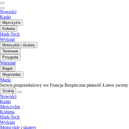
Nowości
Kaski
Mężczyźni
Kobieta
High-Tech
Wyścigi
Motocykle i skutery
Terenowe
Przygoda
Warsztat
Bagaż
Wyprzedaż
Marki
Serwis posprzedażowy we Francja
Bezpieczna płatność
Łatwe zwroty
Szukaj
Nowości
Kaski
Mężczyźni
Kobieta
High-Tech
Wyścigi
Motocykle i skutery