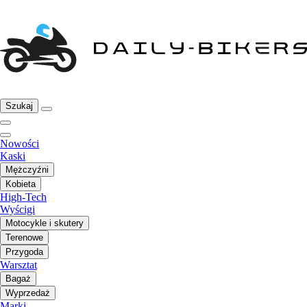
Szukaj
Nowości
Kaski
Mężczyźni
Kobieta
High-Tech
Wyścigi
Motocykle i skutery
Terenowe
Przygoda
Warsztat
Bagaż
Wyprzedaż
Marki