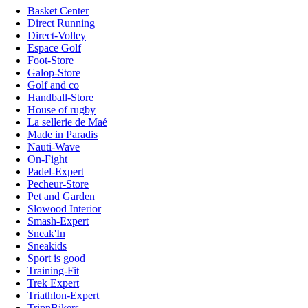
Basket Center
Direct Running
Direct-Volley
Espace Golf
Foot-Store
Galop-Store
Golf and co
Handball-Store
House of rugby
La sellerie de Maé
Made in Paradis
Nauti-Wave
On-Fight
Padel-Expert
Pecheur-Store
Pet and Garden
Slowood Interior
Smash-Expert
Sneak'In
Sneakids
Sport is good
Training-Fit
Trek Expert
Triathlon-Expert
TripnBikers