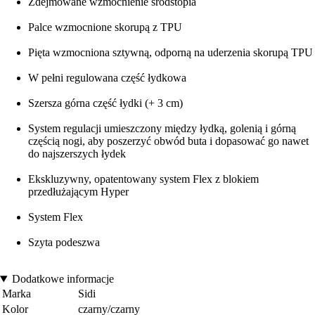
Zdejmowane wzmocnienie śródstopia
Palce wzmocnione skorupą z TPU
Pięta wzmocniona sztywną, odporną na uderzenia skorupą TPU
W pełni regulowana część łydkowa
Szersza górna część łydki (+ 3 cm)
System regulacji umieszczony między łydką, golenią i górną
częścią nogi, aby poszerzyć obwód buta i dopasować go nawet
do najszerszych łydek
Ekskluzywny, opatentowany system Flex z blokiem
przedłużającym Hyper
System Flex
Szyta podeszwa
Dodatkowe informacje
Marka
Sidi
Kolor
czarny/czarny