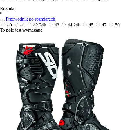
Rozmiar
*
Przewodnik po rozmiarach
40
41
42
24h
43
44
24h
45
47
50
To pole jest wymagane