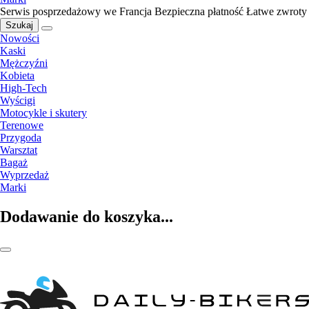
Serwis posprzedażowy we Francja
Bezpieczna płatność
Łatwe zwroty
Szukaj
Nowości
Kaski
Mężczyźni
Kobieta
High-Tech
Wyścigi
Motocykle i skutery
Terenowe
Przygoda
Warsztat
Bagaż
Wyprzedaż
Marki
Dodawanie do koszyka...