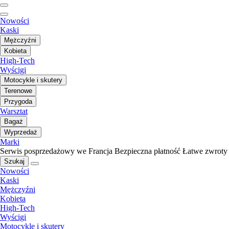
Nowości
Kaski
Mężczyźni
Kobieta
High-Tech
Wyścigi
Motocykle i skutery
Terenowe
Przygoda
Warsztat
Bagaż
Wyprzedaż
Marki
Serwis posprzedażowy we Francja
Bezpieczna płatność
Łatwe zwroty
Szukaj
Nowości
Kaski
Mężczyźni
Kobieta
High-Tech
Wyścigi
Motocykle i skutery