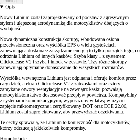
Loading...
Opis
Nowy Lithium został zaprojektowany od podstaw z agresywnym
stylem i ulepszoną aerodynamiką dla motocyklistów dbających o
wydajność.
Nowa dynamiczna konstrukcja skorupy, wbudowana osłona
przeciwsłoneczna oraz wyściółka EPS o wielu gęstościach
zapewniająca doskonałe zarządzanie energią to tylko początek tego, co
odróżnia Lithium od innych kasków. Szyba klasy 1 z systemem
Clickrelease V2 i szybą Pinlock w zestawie. Trzy różne skorupy
zapewniają optymalne dopasowanie do wszystkich rozmiarów.
Wyściółka wewnętrzna Lithium jest odpinana i oferuje komfort przez
cały dzień, a ekran Clickrelease V2 z zatrzaskami oraz cztery
zamykane otwory wentylacyjne na zewnątrz kasku pozwalają
motocyklistom łatwo dostosować przepływ powietrza. Kompatybilny
z systemami komunikacyjnymi, wyposażony w łatwą w użyciu
zapięcie mikrometryczne i certyfikowany DOT oraz ECE 22.06,
Lithium został zaprojektowany, aby przewyższać oczekiwania.
Te cechy sprawiają, że Lithium to konieczność dla motocyklistów,
którzy odrzucają jakiekolwiek kompromisy.
Homologacje