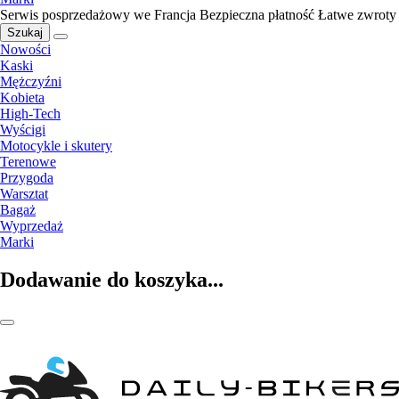
Serwis posprzedażowy we Francja
Bezpieczna płatność
Łatwe zwroty
Szukaj
Nowości
Kaski
Mężczyźni
Kobieta
High-Tech
Wyścigi
Motocykle i skutery
Terenowe
Przygoda
Warsztat
Bagaż
Wyprzedaż
Marki
Dodawanie do koszyka...