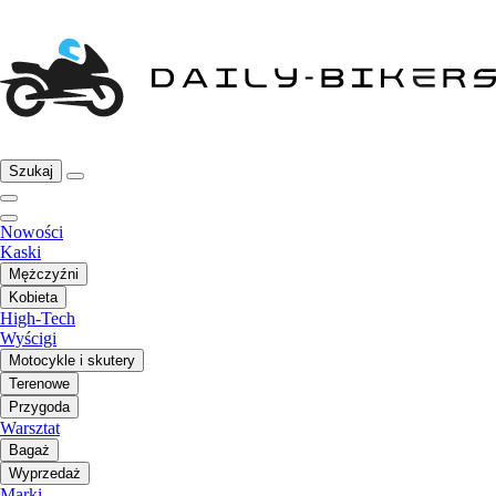
Szukaj
Nowości
Kaski
Mężczyźni
Kobieta
High-Tech
Wyścigi
Motocykle i skutery
Terenowe
Przygoda
Warsztat
Bagaż
Wyprzedaż
Marki