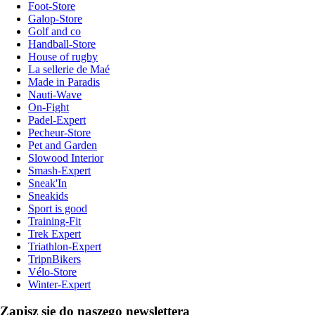
Foot-Store
Galop-Store
Golf and co
Handball-Store
House of rugby
La sellerie de Maé
Made in Paradis
Nauti-Wave
On-Fight
Padel-Expert
Pecheur-Store
Pet and Garden
Slowood Interior
Smash-Expert
Sneak'In
Sneakids
Sport is good
Training-Fit
Trek Expert
Triathlon-Expert
TripnBikers
Vélo-Store
Winter-Expert
Zapisz się do naszego newslettera