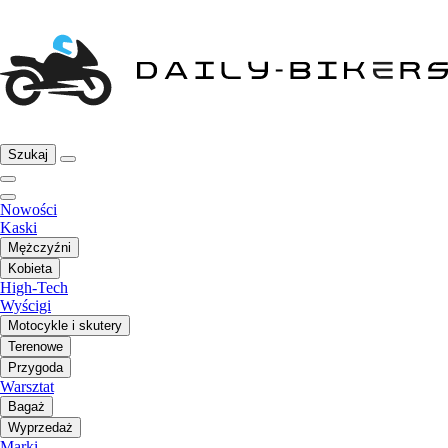
Szukaj
Nowości
Kaski
Mężczyźni
Kobieta
High-Tech
Wyścigi
Motocykle i skutery
Terenowe
Przygoda
Warsztat
Bagaż
Wyprzedaż
Marki