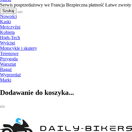
Serwis posprzedażowy we Francja
Bezpieczna płatność
Łatwe zwroty
Szukaj
Nowości
Kaski
Mężczyźni
Kobieta
High-Tech
Wyścigi
Motocykle i skutery
Terenowe
Przygoda
Warsztat
Bagaż
Wyprzedaż
Marki
Dodawanie do koszyka...