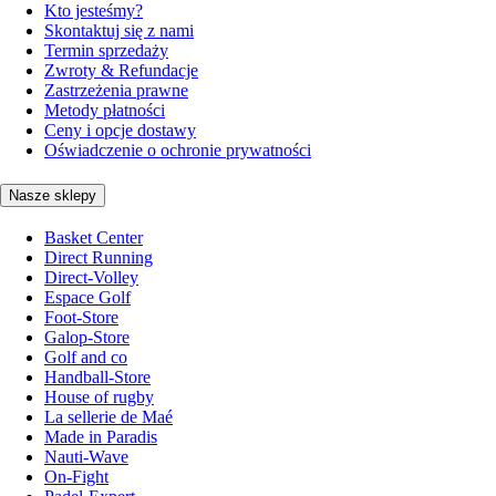
Kto jesteśmy?
Skontaktuj się z nami
Termin sprzedaży
Zwroty & Refundacje
Zastrzeżenia prawne
Metody płatności
Ceny i opcje dostawy
Oświadczenie o ochronie prywatności
Nasze sklepy
Basket Center
Direct Running
Direct-Volley
Espace Golf
Foot-Store
Galop-Store
Golf and co
Handball-Store
House of rugby
La sellerie de Maé
Made in Paradis
Nauti-Wave
On-Fight