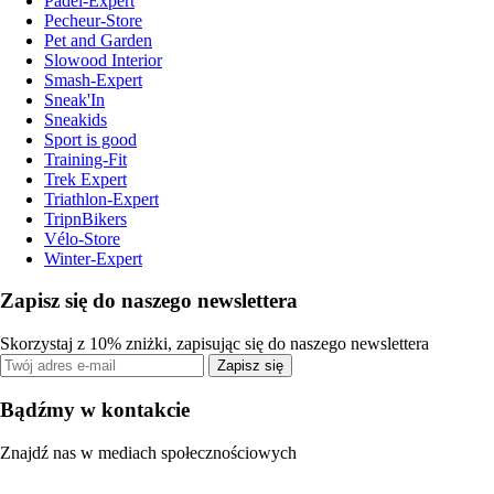
Padel-Expert
Pecheur-Store
Pet and Garden
Slowood Interior
Smash-Expert
Sneak'In
Sneakids
Sport is good
Training-Fit
Trek Expert
Triathlon-Expert
TripnBikers
Vélo-Store
Winter-Expert
Zapisz się do naszego newslettera
Skorzystaj z 10% zniżki, zapisując się do naszego newslettera
Zapisz się
Bądźmy w kontakcie
Znajdź nas w mediach społecznościowych