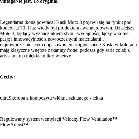
vintageNie jest. To oryginał.
Legendarna ikona powraca! Kask Moto 3 pojawił się na rynku pod
koniec lat 70. i już wtedy był produktem awangardowym. Dzisiejszy
Moto 3, będący wyznacznikiem stylu i wydajności, łączy w sobie
pasję i innowacyjność z nowoczesnymi materiałami i
najnowocześniejszym dopasowaniem.origine suède Kaski w kolorach
mają klasyczne wnętrze z tkaniny frotte, podczas gdy seria colab z
artystami ma miękkie mikro wnętrze.
Cechy:
ultraSkorupa z kompozytu włókna szklanego - lekka
Regulowany system wentylacji Velocity Flow Ventilation™
FlowAdjust™.