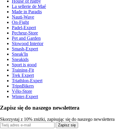
House of rugby
La sellerie de Maé
Made in Paradis
Nauti-Wave
On-Fight
Padel-Expert
Pecheur-Store
Pet and Garden
Slowood Interior
Smash-Expert
Sneak'In
Sneakids
Sport is good
Training-Fit
Trek Expert
Triathlon-Expert
TripnBikers
Vélo-Store
Winter-Expert
Zapisz się do naszego newslettera
Skorzystaj z 10% zniżki, zapisując się do naszego newslettera
Zapisz się