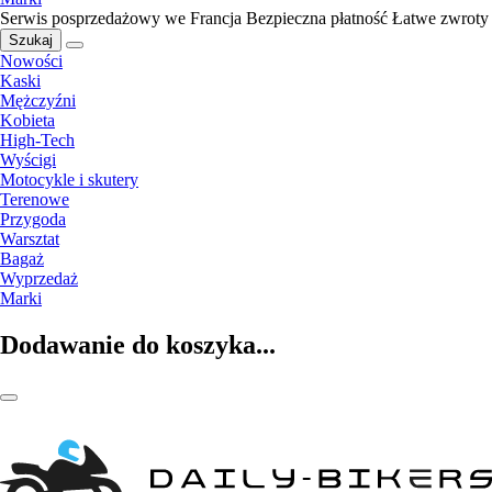
Serwis posprzedażowy we Francja
Bezpieczna płatność
Łatwe zwroty
Szukaj
Nowości
Kaski
Mężczyźni
Kobieta
High-Tech
Wyścigi
Motocykle i skutery
Terenowe
Przygoda
Warsztat
Bagaż
Wyprzedaż
Marki
Dodawanie do koszyka...