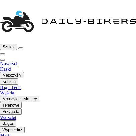
Szukaj
Nowości
Kaski
Mężczyźni
Kobieta
High-Tech
Wyścigi
Motocykle i skutery
Terenowe
Przygoda
Warsztat
Bagaż
Wyprzedaż
Marki