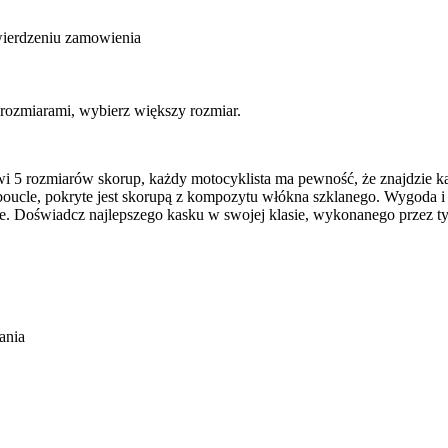
wierdzeniu zamowienia
 rozmiarami, wybierz większy rozmiar.
wi 5 rozmiarów skorup, każdy motocyklista ma pewność, że znajdzie k
oucle, pokryte jest skorupą z kompozytu włókna szklanego. Wygoda i
ne. Doświadcz najlepszego kasku w swojej klasie, wykonanego przez ty
ania