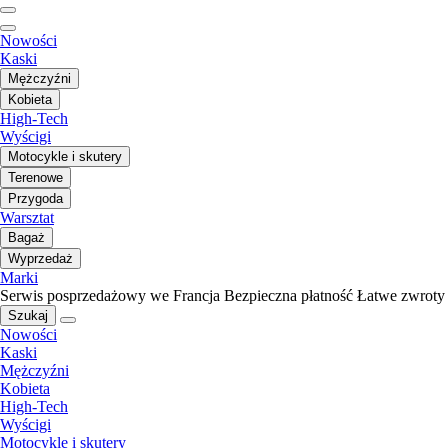
Nowości
Kaski
Mężczyźni
Kobieta
High-Tech
Wyścigi
Motocykle i skutery
Terenowe
Przygoda
Warsztat
Bagaż
Wyprzedaż
Marki
Serwis posprzedażowy we Francja
Bezpieczna płatność
Łatwe zwroty
Szukaj
Nowości
Kaski
Mężczyźni
Kobieta
High-Tech
Wyścigi
Motocykle i skutery