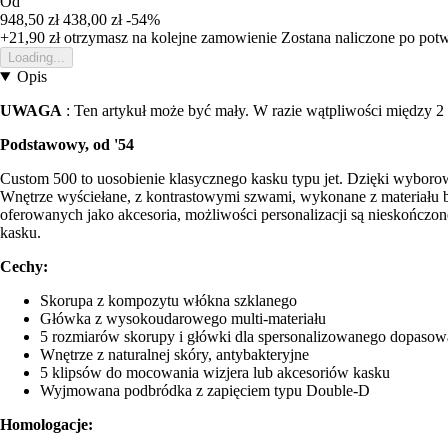
Od
948,50 zł
438,00 zł
-54%
+21,90 zł
otrzymasz na kolejne zamowienie
Zostana naliczone po pot
Loading...
Opis
UWAGA
: Ten artykuł może być mały. W razie wątpliwości między 2
Podstawowy, od '54
Custom 500 to uosobienie klasycznego kasku typu jet. Dzięki wyboro
Wnętrze wyściełane, z kontrastowymi szwami, wykonane z materiału b
oferowanych jako akcesoria, możliwości personalizacji są nieskończo
kasku.
Cechy:
Skorupa z kompozytu włókna szklanego
Główka z wysokoudarowego multi-materiału
5 rozmiarów skorupy i główki dla spersonalizowanego dopasow
Wnętrze z naturalnej skóry, antybakteryjne
5 klipsów do mocowania wizjera lub akcesoriów kasku
Wyjmowana podbródka z zapięciem typu Double-D
Homologacje: