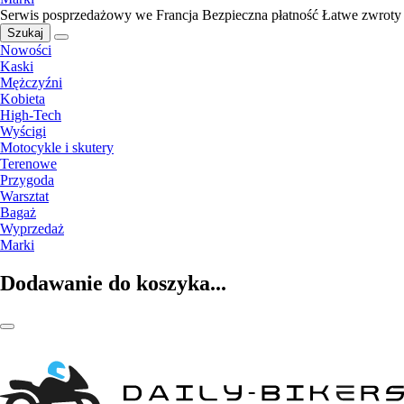
Serwis posprzedażowy we Francja
Bezpieczna płatność
Łatwe zwroty
Szukaj
Nowości
Kaski
Mężczyźni
Kobieta
High-Tech
Wyścigi
Motocykle i skutery
Terenowe
Przygoda
Warsztat
Bagaż
Wyprzedaż
Marki
Dodawanie do koszyka...