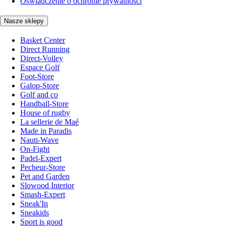
Oświadczenie o ochronie prywatności
Nasze sklepy
Basket Center
Direct Running
Direct-Volley
Espace Golf
Foot-Store
Galop-Store
Golf and co
Handball-Store
House of rugby
La sellerie de Maé
Made in Paradis
Nauti-Wave
On-Fight
Padel-Expert
Pecheur-Store
Pet and Garden
Slowood Interior
Smash-Expert
Sneak'In
Sneakids
Sport is good