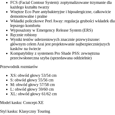
FCS (Facial Contour System): zoptymalizowane trzymanie dla
każdego kształtu twarzy
Wnętrze Eco Pure antybakteryjne i hipoalergiczne, całkowicie
demontowalne i pralne
Wkładki policzkowe Peel Away: regulacja grubości wkładek dla
lepszego komfortu
Wyposażony w Emergency Release System (ERS)
Ręcznie robiony
Wyniki testów uderzeniowych znacznie przewyższone:
głównym celem Arai jest projektowanie najbezpieczniejszych
kasków na świecie
Kompatybilny z systemem Pro Shade PSS: zewnętrzna
przeciwsłoneczna szyba (sprzedawana oddzielnie)
Przewodnik rozmiarów
XS: obwód głowy 53/54 cm
S: obwód głowy 55/56 cm
M: obwód głowy 57/58 cm
L: obwód głowy 59/60 cm
XL: obwód głowy 61/62 cm
Model kasku: Concept-XE
Styl kasku: Klasyczny Touring