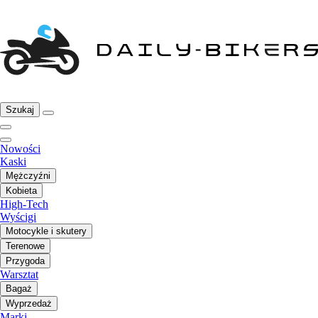
Szukaj
Nowości
Kaski
Mężczyźni
Kobieta
High-Tech
Wyścigi
Motocykle i skutery
Terenowe
Przygoda
Warsztat
Bagaż
Wyprzedaż
Marki