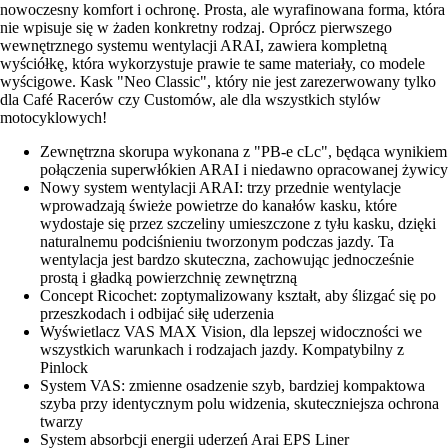
nowoczesny komfort i ochronę. Prosta, ale wyrafinowana forma, która
nie wpisuje się w żaden konkretny rodzaj. Oprócz pierwszego
wewnętrznego systemu wentylacji ARAI, zawiera kompletną
wyściółkę, która wykorzystuje prawie te same materiały, co modele
wyścigowe. Kask "Neo Classic", który nie jest zarezerwowany tylko
dla Café Racerów czy Customów, ale dla wszystkich stylów
motocyklowych!
Zewnętrzna skorupa wykonana z "PB-e cLc", będąca wynikiem
połączenia superwłókien ARAI i niedawno opracowanej żywicy
Nowy system wentylacji ARAI: trzy przednie wentylacje
wprowadzają świeże powietrze do kanałów kasku, które
wydostaje się przez szczeliny umieszczone z tyłu kasku, dzięki
naturalnemu podciśnieniu tworzonym podczas jazdy. Ta
wentylacja jest bardzo skuteczna, zachowując jednocześnie
prostą i gładką powierzchnię zewnętrzną
Concept Ricochet: zoptymalizowany kształt, aby ślizgać się po
przeszkodach i odbijać siłę uderzenia
Wyświetlacz VAS MAX Vision, dla lepszej widoczności we
wszystkich warunkach i rodzajach jazdy. Kompatybilny z
Pinlock
System VAS: zmienne osadzenie szyb, bardziej kompaktowa
szyba przy identycznym polu widzenia, skuteczniejsza ochrona
twarzy
System absorbcji energii uderzeń Arai EPS Liner