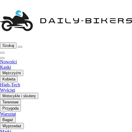
Szukaj
Nowości
Kaski
Mężczyźni
Kobieta
High-Tech
Wyścigi
Motocykle i skutery
Terenowe
Przygoda
Warsztat
Bagaż
Wyprzedaż
Marki