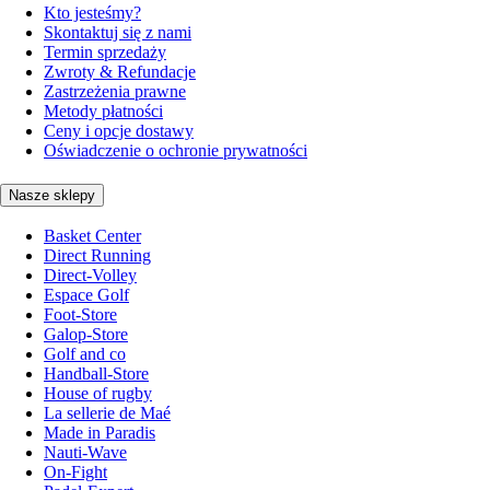
Kto jesteśmy?
Skontaktuj się z nami
Termin sprzedaży
Zwroty & Refundacje
Zastrzeżenia prawne
Metody płatności
Ceny i opcje dostawy
Oświadczenie o ochronie prywatności
Nasze sklepy
Basket Center
Direct Running
Direct-Volley
Espace Golf
Foot-Store
Galop-Store
Golf and co
Handball-Store
House of rugby
La sellerie de Maé
Made in Paradis
Nauti-Wave
On-Fight