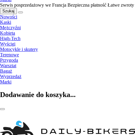
Serwis posprzedażowy we Francja
Bezpieczna płatność
Łatwe zwroty
Szukaj
Nowości
Kaski
Mężczyźni
Kobieta
High-Tech
Wyścigi
Motocykle i skutery
Terenowe
Przygoda
Warsztat
Bagaż
Wyprzedaż
Marki
Dodawanie do koszyka...