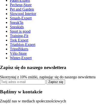
Padel-Expert
Pecheur-Store
Pet and Garden
Slowood Interior
Smash-Expert
Sneak'In
Sneakids
Sport is good
Training-Fit
Trek Expert
Triathlon-Expert
TripnBikers
Vélo-Store
Winter-Expert
Zapisz się do naszego newslettera
Skorzystaj z 10% zniżki, zapisując się do naszego newslettera
Zapisz się
Bądźmy w kontakcie
Znajdź nas w mediach społecznościowych