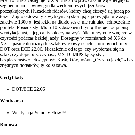
MX-10 MIPS zastępuje MX-9 MIPS i wprowadza nową energię do
segmentu podstawowego dla weekendowych jeźdźców,
początkujących i luzackich riderów, którzy chcą cieszyć się jazdą po
torze. Zaprojektowany z wytrzymałą skorupą z poliwęglanu ważącą
zaledwie 1300 g, jest lekki na długie sesje, nie rujnując jednocześnie
portfela. Posiada styl Moto-10 z daszkiem Flying Bridge i odpinaną
wentylacją ust, a jego antybakteryjna wyściółka utrzymuje wnętrze w
czystości podczas każdej jazdy. Dostępny w rozmiarach od XS do
XXL, pasuje do różnych kształtów głowy i spełnia normy ochrony
DOT oraz ECE 22.06. Niezależnie od tego, czy wybierasz się na
szlak, czy dopiero zaczynasz, MX-10 MIPS łączy styl,
bezpieczeństwo i dostępność. Kask, który mówi „Czas na jazdę” - bez
zbędnych dodatków, tylko zabawa.
Certyfikaty
DOT/ECE 22.06
Wentylacja
Wentylacja Velocity Flow™
Budowa