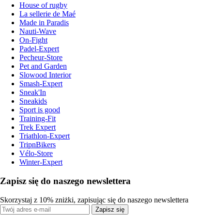
House of rugby
La sellerie de Maé
Made in Paradis
Nauti-Wave
On-Fight
Padel-Expert
Pecheur-Store
Pet and Garden
Slowood Interior
Smash-Expert
Sneak'In
Sneakids
Sport is good
Training-Fit
Trek Expert
Triathlon-Expert
TripnBikers
Vélo-Store
Winter-Expert
Zapisz się do naszego newslettera
Skorzystaj z 10% zniżki, zapisując się do naszego newslettera
Zapisz się