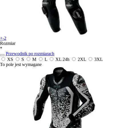
+-2
Rozmiar
*
Przewodnik po rozmiarach
XS
S
M
L
XL
24h
2XL
3XL
To pole jest wymagane