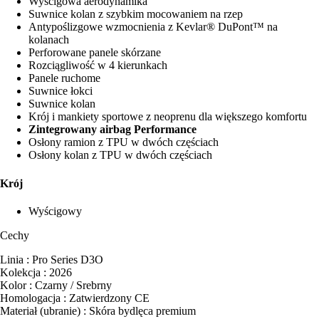
Wyścigowa aerodynamika
Suwnice kolan z szybkim mocowaniem na rzep
Antypoślizgowe wzmocnienia z Kevlar® DuPont™ na
kolanach
Perforowane panele skórzane
Rozciągliwość w 4 kierunkach
Panele ruchome
Suwnice łokci
Suwnice kolan
Krój i mankiety sportowe z neoprenu dla większego komfortu
Zintegrowany airbag Performance
Osłony ramion z TPU w dwóch częściach
Osłony kolan z TPU w dwóch częściach
Krój
Wyścigowy
Cechy
Linia : Pro Series D3O
Kolekcja : 2026
Kolor : Czarny / Srebrny
Homologacja : Zatwierdzony CE
Materiał (ubranie) : Skóra bydlęca premium