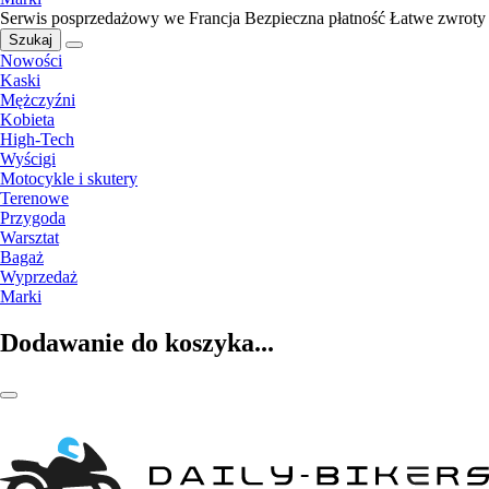
Serwis posprzedażowy we Francja
Bezpieczna płatność
Łatwe zwroty
Szukaj
Nowości
Kaski
Mężczyźni
Kobieta
High-Tech
Wyścigi
Motocykle i skutery
Terenowe
Przygoda
Warsztat
Bagaż
Wyprzedaż
Marki
Dodawanie do koszyka...