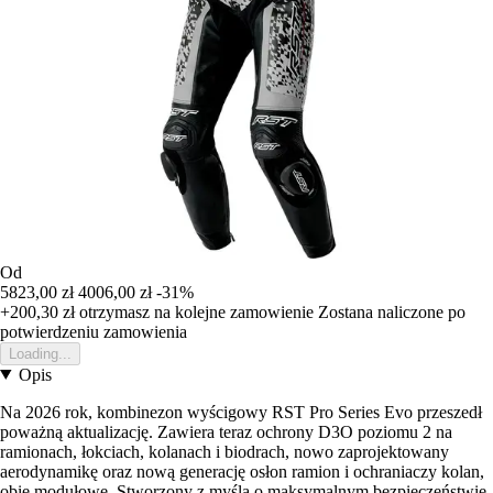
Od
5823,00 zł
4006,00 zł
-31%
+200,30 zł
otrzymasz na kolejne zamowienie
Zostana naliczone po
potwierdzeniu zamowienia
Loading...
Opis
Na 2026 rok, kombinezon wyścigowy RST Pro Series Evo przeszedł
poważną aktualizację. Zawiera teraz ochrony D3O poziomu 2 na
ramionach, łokciach, kolanach i biodrach, nowo zaprojektowany
aerodynamikę oraz nową generację osłon ramion i ochraniaczy kolan,
obie modułowe. Stworzony z myślą o maksymalnym bezpieczeństwie