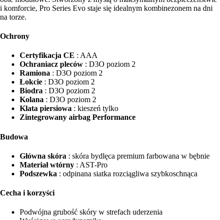
i komforcie, Pro Series Evo staje się idealnym kombinezonem na dni
na torze.
Ochrony
Certyfikacja CE
: AAA
Ochraniacz pleców
: D3O poziom 2
Ramiona
: D3O poziom 2
Łokcie
: D3O poziom 2
Biodra
: D3O poziom 2
Kolana
: D3O poziom 2
Klata piersiowa
: kieszeń tylko
Zintegrowany airbag Performance
Budowa
Główna skóra
: skóra bydlęca premium farbowana w bębnie
Materiał wtórny
: AST-Pro
Podszewka
: odpinana siatka rozciągliwa szybkoschnąca
Cecha i korzyści
Podwójna grubość skóry w strefach uderzenia