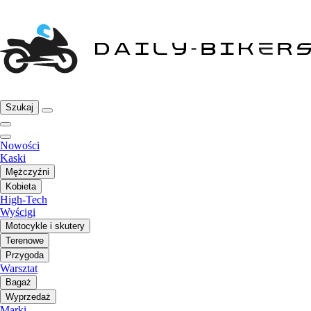
Szukaj
Nowości
Kaski
Mężczyźni
Kobieta
High-Tech
Wyścigi
Motocykle i skutery
Terenowe
Przygoda
Warsztat
Bagaż
Wyprzedaż
Marki