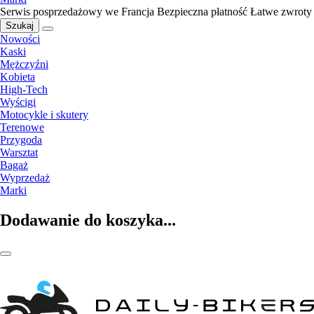
Serwis posprzedażowy we Francja
Bezpieczna płatność
Łatwe zwroty
Szukaj
Nowości
Kaski
Mężczyźni
Kobieta
High-Tech
Wyścigi
Motocykle i skutery
Terenowe
Przygoda
Warsztat
Bagaż
Wyprzedaż
Marki
Dodawanie do koszyka...