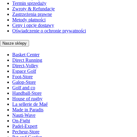
Termin sprzedaży
Zwroty & Refundacje
Zastrzeżenia prawne
Metody płatności
Ceny i opcje dostawy
Oświadczenie o ochronie prywatności
Nasze sklepy
Basket Center
Direct Running
Direct-Volley
Espace Golf
Foot-Store
Galop-Store
Golf and co
Handball-Store
House of rugby
La sellerie de Maé
Made in Paradis
Nauti-Wave
On-Fight
Padel-Expert
Pecheur-Store