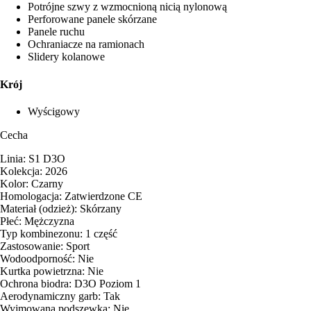
Potrójne szwy z wzmocnioną nicią nylonową
Perforowane panele skórzane
Panele ruchu
Ochraniacze na ramionach
Slidery kolanowe
Krój
Wyścigowy
Cecha
Linia: S1 D3O
Kolekcja: 2026
Kolor: Czarny
Homologacja: Zatwierdzone CE
Materiał (odzież): Skórzany
Płeć: Mężczyzna
Typ kombinezonu: 1 część
Zastosowanie: Sport
Wodoodporność: Nie
Kurtka powietrzna: Nie
Ochrona biodra: D3O Poziom 1
Aerodynamiczny garb: Tak
Wyjmowana podszewka: Nie