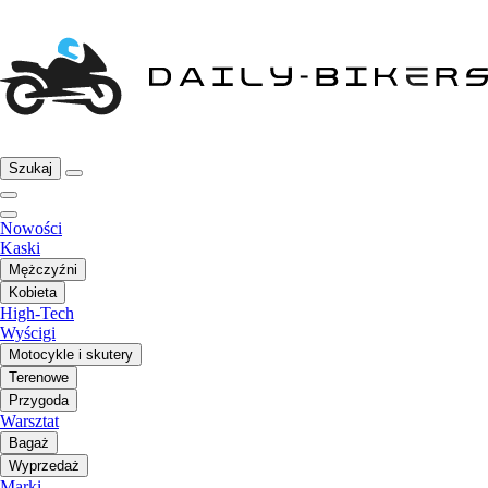
Szukaj
Nowości
Kaski
Mężczyźni
Kobieta
High-Tech
Wyścigi
Motocykle i skutery
Terenowe
Przygoda
Warsztat
Bagaż
Wyprzedaż
Marki