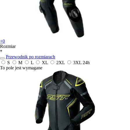
+0
Rozmiar
*
Przewodnik po rozmiarach
S
M
L
XL
2XL
3XL
24h
To pole jest wymagane