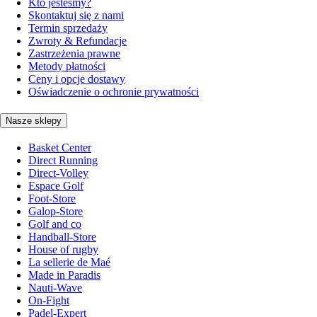
Kto jesteśmy?
Skontaktuj się z nami
Termin sprzedaży
Zwroty & Refundacje
Zastrzeżenia prawne
Metody płatności
Ceny i opcje dostawy
Oświadczenie o ochronie prywatności
Nasze sklepy
Basket Center
Direct Running
Direct-Volley
Espace Golf
Foot-Store
Galop-Store
Golf and co
Handball-Store
House of rugby
La sellerie de Maé
Made in Paradis
Nauti-Wave
On-Fight
Padel-Expert