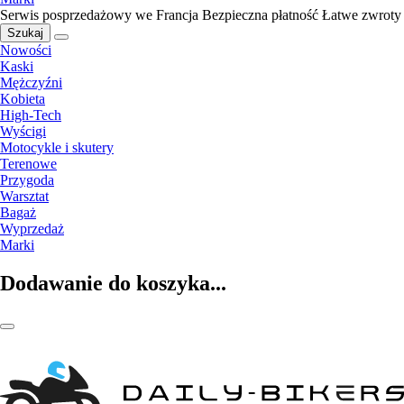
Serwis posprzedażowy we Francja
Bezpieczna płatność
Łatwe zwroty
Szukaj
Nowości
Kaski
Mężczyźni
Kobieta
High-Tech
Wyścigi
Motocykle i skutery
Terenowe
Przygoda
Warsztat
Bagaż
Wyprzedaż
Marki
Dodawanie do koszyka...