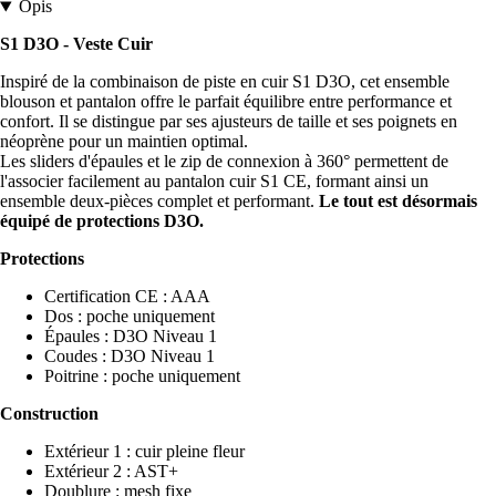
Opis
S1 D3O - Veste Cuir
Inspiré de la combinaison de piste en cuir S1 D3O, cet ensemble
blouson et pantalon offre le parfait équilibre entre performance et
confort. Il se distingue par ses ajusteurs de taille et ses poignets en
néoprène pour un maintien optimal.
Les sliders d'épaules et le zip de connexion à 360° permettent de
l'associer facilement au pantalon cuir S1 CE, formant ainsi un
ensemble deux-pièces complet et performant.
Le tout est désormais
équipé de protections D3O.
Protections
Certification CE : AAA
Dos : poche uniquement
Épaules : D3O Niveau 1
Coudes : D3O Niveau 1
Poitrine : poche uniquement
Construction
Extérieur 1 : cuir pleine fleur
Extérieur 2 : AST+
Doublure : mesh fixe