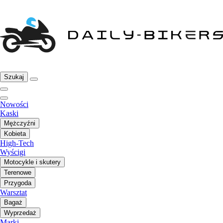
Szukaj
Nowości
Kaski
Mężczyźni
Kobieta
High-Tech
Wyścigi
Motocykle i skutery
Terenowe
Przygoda
Warsztat
Bagaż
Wyprzedaż
Marki