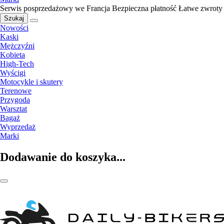
Serwis posprzedażowy we Francja
Bezpieczna płatność
Łatwe zwroty
Szukaj
Nowości
Kaski
Mężczyźni
Kobieta
High-Tech
Wyścigi
Motocykle i skutery
Terenowe
Przygoda
Warsztat
Bagaż
Wyprzedaż
Marki
Dodawanie do koszyka...