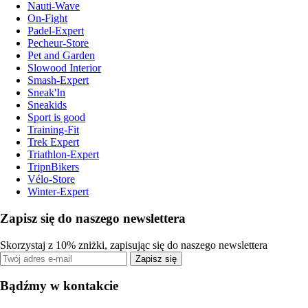
Nauti-Wave
On-Fight
Padel-Expert
Pecheur-Store
Pet and Garden
Slowood Interior
Smash-Expert
Sneak'In
Sneakids
Sport is good
Training-Fit
Trek Expert
Triathlon-Expert
TripnBikers
Vélo-Store
Winter-Expert
Zapisz się do naszego newslettera
Skorzystaj z 10% zniżki, zapisując się do naszego newslettera
Zapisz się
Bądźmy w kontakcie