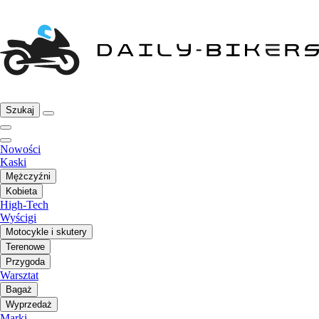
Szukaj
Nowości
Kaski
Mężczyźni
Kobieta
High-Tech
Wyścigi
Motocykle i skutery
Terenowe
Przygoda
Warsztat
Bagaż
Wyprzedaż
Marki