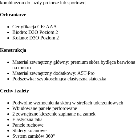
kombinezon do jazdy po torze lub sportowej.
Ochraniacze
Certyfikacja CE: AAA
Biodro: D3O Poziom 2
Kolano: D3O Poziom 2
Konstrukcja
Materiał zewnętrzny główny: premium skóra bydlęca barwiona
na mokro
Materiał zewnętrzny dodatkowy: A5T-Pro
Podszewka: szybkoschnąca elastyczna siateczka
Cechy i zalety
Podwójne wzmocnienia skórą w strefach uderzeniowych
Wbudowane panele perforowane
2 zewnętrzne kieszenie zapinane na zamek
Elastyczna talia
Panele ruchowe
Slidery kolanowe
System zamków 360°