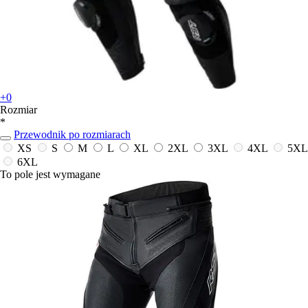
+0
Rozmiar
*
Przewodnik po rozmiarach
XS
S
M
L
XL
2XL
3XL
4XL
5XL
6XL
To pole jest wymagane