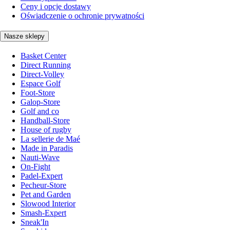
Ceny i opcje dostawy
Oświadczenie o ochronie prywatności
Nasze sklepy
Basket Center
Direct Running
Direct-Volley
Espace Golf
Foot-Store
Galop-Store
Golf and co
Handball-Store
House of rugby
La sellerie de Maé
Made in Paradis
Nauti-Wave
On-Fight
Padel-Expert
Pecheur-Store
Pet and Garden
Slowood Interior
Smash-Expert
Sneak'In