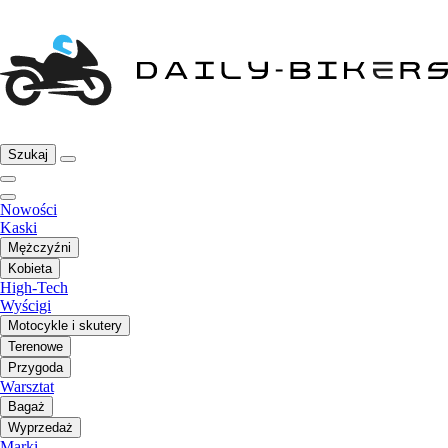
Szukaj
Nowości
Kaski
Mężczyźni
Kobieta
High-Tech
Wyścigi
Motocykle i skutery
Terenowe
Przygoda
Warsztat
Bagaż
Wyprzedaż
Marki