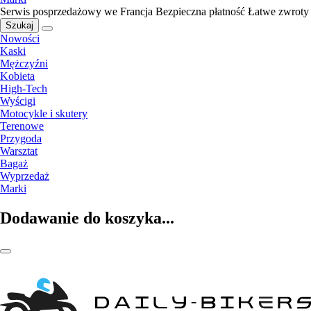
Serwis posprzedażowy we Francja
Bezpieczna płatność
Łatwe zwroty
Szukaj
Nowości
Kaski
Mężczyźni
Kobieta
High-Tech
Wyścigi
Motocykle i skutery
Terenowe
Przygoda
Warsztat
Bagaż
Wyprzedaż
Marki
Dodawanie do koszyka...