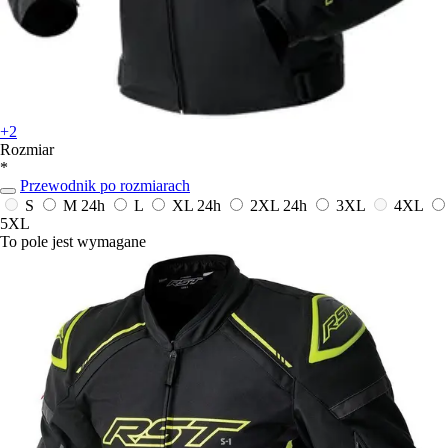
+2
Rozmiar
*
Przewodnik po rozmiarach
S
M
24h
L
XL
24h
2XL
24h
3XL
4XL
5XL
To pole jest wymagane