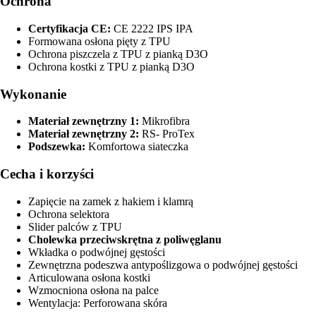
Ochrona
Certyfikacja CE:
CE 2222 IPS IPA
Formowana osłona pięty z TPU
Ochrona piszczela z TPU z pianką D3O
Ochrona kostki z TPU z pianką D3O
Wykonanie
Materiał zewnętrzny 1:
Mikrofibra
Materiał zewnętrzny 2:
RS- ProTex
Podszewka:
Komfortowa siateczka
Cecha i korzyści
Zapięcie na zamek z hakiem i klamrą
Ochrona selektora
Slider palców z TPU
Cholewka przeciwskrętna z poliwęglanu
Wkładka o podwójnej gęstości
Zewnętrzna podeszwa antypoślizgowa o podwójnej gęstości
Articulowana osłona kostki
Wzmocniona osłona na palce
Wentylacja: Perforowana skóra