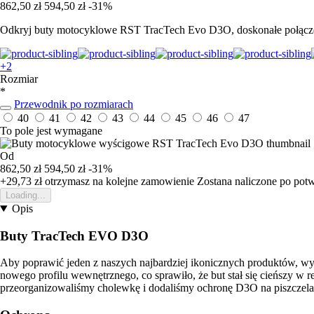
862,50 zł
594,50 zł
-31%
Odkryj buty motocyklowe RST TracTech Evo D3O, doskonałe połączen
+2
Rozmiar
*
Przewodnik po rozmiarach
40
41
42
43
44
45
46
47
To pole jest wymagane
Od
862,50 zł
594,50 zł
-31%
+29,73 zł
otrzymasz na kolejne zamowienie
Zostana naliczone po pot
Loading...
Opis
Buty TracTech EVO D3O
Aby poprawić jeden z naszych najbardziej ikonicznych produktów, w
nowego profilu wewnętrznego, co sprawiło, że but stał się cieńszy w 
przeorganizowaliśmy cholewkę i dodaliśmy ochronę D3O na piszczelac