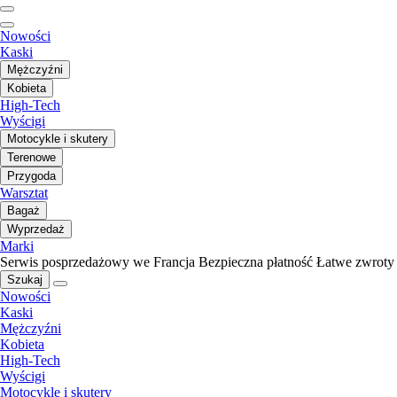
Nowości
Kaski
Mężczyźni
Kobieta
High-Tech
Wyścigi
Motocykle i skutery
Terenowe
Przygoda
Warsztat
Bagaż
Wyprzedaż
Marki
Serwis posprzedażowy we Francja
Bezpieczna płatność
Łatwe zwroty
Szukaj
Nowości
Kaski
Mężczyźni
Kobieta
High-Tech
Wyścigi
Motocykle i skutery