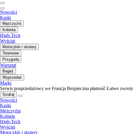
Nowości
Kaski
Mężczyźni
Kobieta
High-Tech
Wyścigi
Motocykle i skutery
Terenowe
Przygoda
Warsztat
Bagaż
Wyprzedaż
Marki
Serwis posprzedażowy we Francja
Bezpieczna płatność
Łatwe zwroty
Szukaj
Nowości
Kaski
Mężczyźni
Kobieta
High-Tech
Wyścigi
Motocykle i skutery