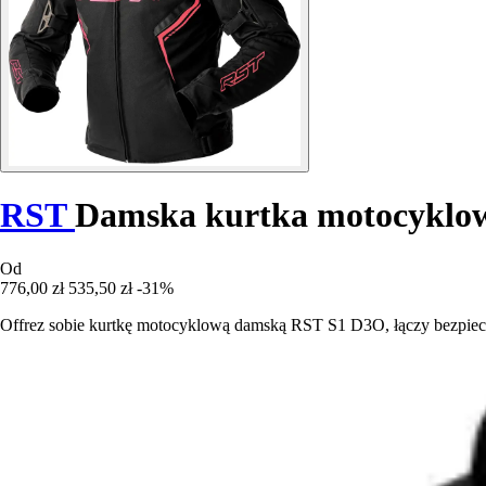
RST
Damska kurtka motocyklo
Od
776,00 zł
535,50 zł
-31%
Offrez sobie kurtkę motocyklową damską RST S1 D3O, łączy bezpiecz