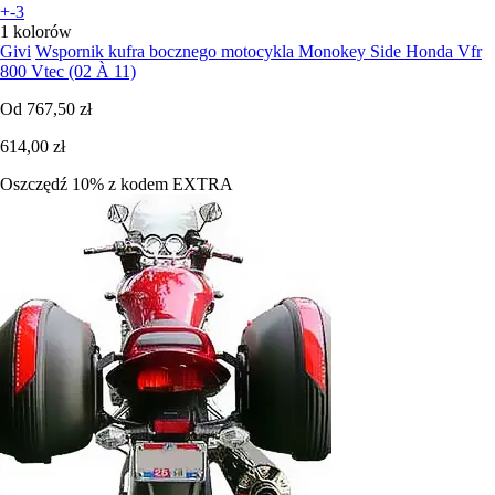
+-3
1 kolorów
Givi
Wspornik kufra bocznego motocykla Monokey Side Honda Vfr
800 Vtec (02 À 11)
Od
767,50 zł
614,00 zł
Oszczędź 10%
z kodem
EXTRA