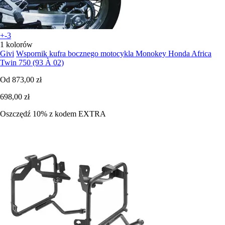
+-3
1 kolorów
Givi
Wspornik kufra bocznego motocykla Monokey Honda Africa
Twin 750 (93 À 02)
Od
873,00 zł
698,00 zł
Oszczędź 10%
z kodem
EXTRA