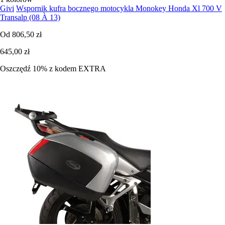
Givi
Wspornik kufra bocznego motocykla Monokey Honda Xl 700 V
Transalp (08 À 13)
Od
806,50 zł
645,00 zł
Oszczędź 10%
z kodem
EXTRA