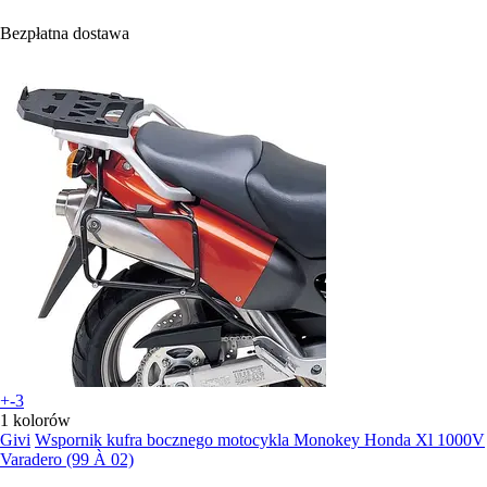
Bezpłatna dostawa
+-3
1 kolorów
Givi
Wspornik kufra bocznego motocykla Monokey Honda Xl 1000V
Varadero (99 À 02)