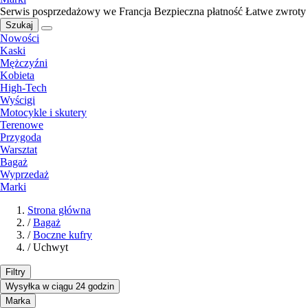
Serwis posprzedażowy we Francja
Bezpieczna płatność
Łatwe zwroty
Szukaj
Nowości
Kaski
Mężczyźni
Kobieta
High-Tech
Wyścigi
Motocykle i skutery
Terenowe
Przygoda
Warsztat
Bagaż
Wyprzedaż
Marki
Strona główna
/
Bagaż
/
Boczne kufry
/
Uchwyt
Filtry
Wysyłka w ciągu 24 godzin
Marka