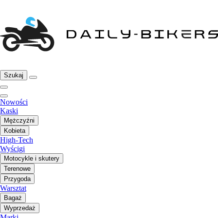
Szukaj
Nowości
Kaski
Mężczyźni
Kobieta
High-Tech
Wyścigi
Motocykle i skutery
Terenowe
Przygoda
Warsztat
Bagaż
Wyprzedaż
Marki