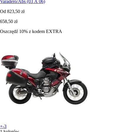
Varadero/Abs (03 À 06)
Od
823,50 zł
658,50 zł
Oszczędź 10%
z kodem
EXTRA
+-3
1 kolorów