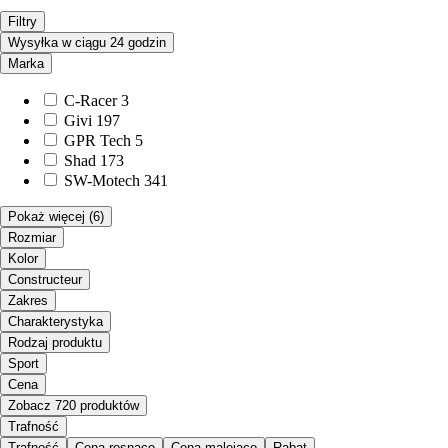
Filtry
Wysyłka w ciągu 24 godzin
Marka
C-Racer
3
Givi
197
GPR Tech
5
Shad
173
SW-Motech
341
Pokaż więcej
(6)
Rozmiar
Kolor
Constructeur
Zakres
Charakterystyka
Rodzaj produktu
Sport
Cena
Zobacz 720 produktów
Trafność
Trafność
Cena rosnąco
Cena malejąco
Rabat