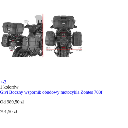
+-3
1 kolorów
Givi
Boczny wspornik obudowy motocykla Zontes 703f
Od
989,50 zł
791,50 zł