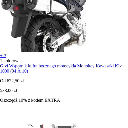
+-3
1 kolorów
Givi
Wspornik kufra bocznego motocykla Monokey Kawasaki Klv
1000 (04 À 10)
Od
672,50 zł
538,00 zł
Oszczędź 10%
z kodem
EXTRA