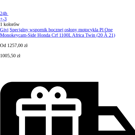
24h
+-3
1 kolorów
Givi
Specjalny wspornik bocznej osłony motocykla Pl One
Monokeycam-Side Honda Crf 1100L Africa Twin (20 À 21)
Od
1257,00 zł
1005,50 zł