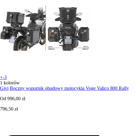
+-3
1 kolorów
Givi
Boczny wspornik obudowy motocykla Voge Valico 800 Rally
Od
996,00 zł
796,50 zł