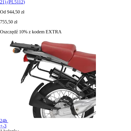
21) (PL5112)
Od
944,50 zł
755,50 zł
Oszczędź 10%
z kodem
EXTRA
24h
+-3