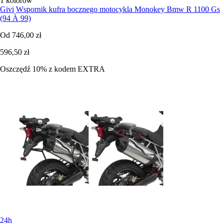
1 kolorów
Givi
Wspornik kufra bocznego motocykla Monokey Bmw R 1100 Gs
(94 À 99)
Od
746,00 zł
596,50 zł
Oszczędź 10%
z kodem
EXTRA
24h