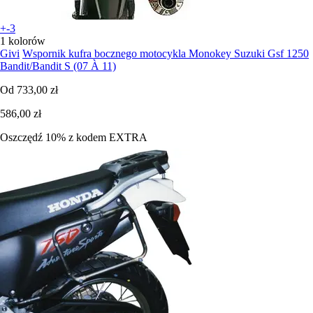
+-3
1 kolorów
Givi
Wspornik kufra bocznego motocykla Monokey Suzuki Gsf 1250
Bandit/Bandit S (07 À 11)
Od
733,00 zł
586,00 zł
Oszczędź 10%
z kodem
EXTRA