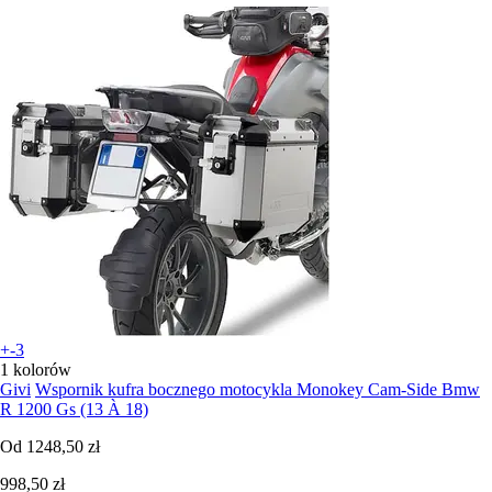
+-3
1 kolorów
Givi
Wspornik kufra bocznego motocykla Monokey Cam-Side Bmw
R 1200 Gs (13 À 18)
Od
1248,50 zł
998,50 zł