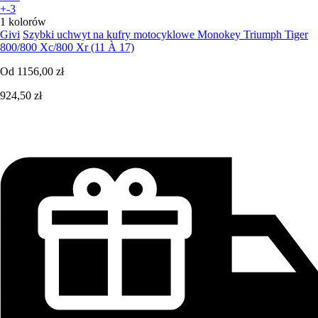
+-3
1 kolorów
Givi
Szybki uchwyt na kufry motocyklowe Monokey Triumph Tiger
800/800 Xc/800 Xr (11 À 17)
Od
1156,00 zł
924,50 zł