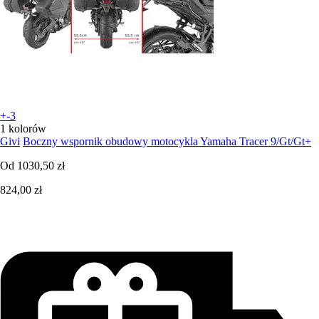
+-3
1 kolorów
Givi
Boczny wspornik obudowy motocykla Yamaha Tracer 9/Gt/Gt+
Od
1030,50 zł
824,00 zł