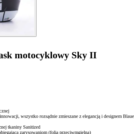
sk motocyklowy Sky II
cznej
innowacji, wszystko rozsądnie zmieszane z elegancją i designem Blaue
nej tkaniny Sanitized
biegającą zarysowaniom (folia przeciwmgielna)