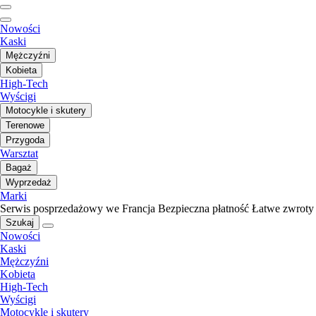
Nowości
Kaski
Mężczyźni
Kobieta
High-Tech
Wyścigi
Motocykle i skutery
Terenowe
Przygoda
Warsztat
Bagaż
Wyprzedaż
Marki
Serwis posprzedażowy we Francja
Bezpieczna płatność
Łatwe zwroty
Szukaj
Nowości
Kaski
Mężczyźni
Kobieta
High-Tech
Wyścigi
Motocykle i skutery