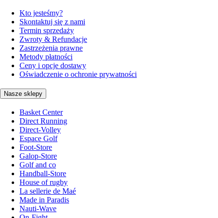
Kto jesteśmy?
Skontaktuj się z nami
Termin sprzedaży
Zwroty & Refundacje
Zastrzeżenia prawne
Metody płatności
Ceny i opcje dostawy
Oświadczenie o ochronie prywatności
Nasze sklepy
Basket Center
Direct Running
Direct-Volley
Espace Golf
Foot-Store
Galop-Store
Golf and co
Handball-Store
House of rugby
La sellerie de Maé
Made in Paradis
Nauti-Wave
On-Fight