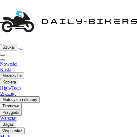
Szukaj
Nowości
Kaski
Mężczyźni
Kobieta
High-Tech
Wyścigi
Motocykle i skutery
Terenowe
Przygoda
Warsztat
Bagaż
Wyprzedaż
Marki