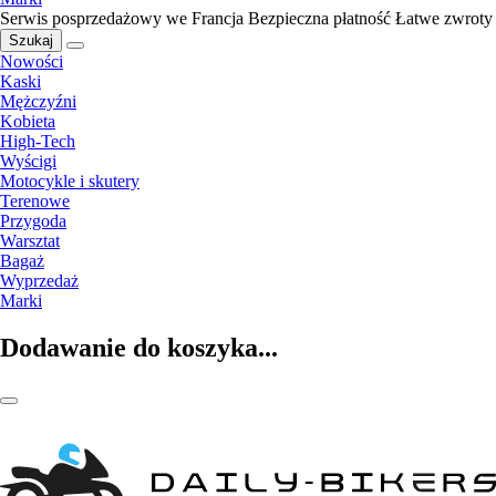
Serwis posprzedażowy we Francja
Bezpieczna płatność
Łatwe zwroty
Szukaj
Nowości
Kaski
Mężczyźni
Kobieta
High-Tech
Wyścigi
Motocykle i skutery
Terenowe
Przygoda
Warsztat
Bagaż
Wyprzedaż
Marki
Dodawanie do koszyka...