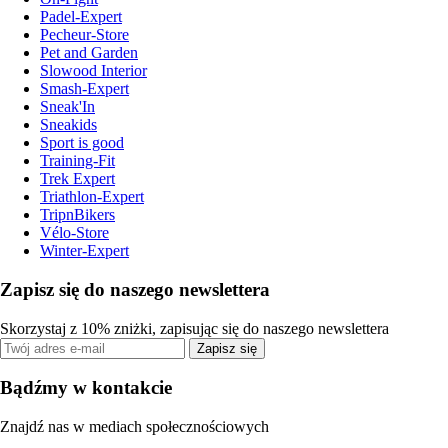
Padel-Expert
Pecheur-Store
Pet and Garden
Slowood Interior
Smash-Expert
Sneak'In
Sneakids
Sport is good
Training-Fit
Trek Expert
Triathlon-Expert
TripnBikers
Vélo-Store
Winter-Expert
Zapisz się do naszego newslettera
Skorzystaj z 10% zniżki, zapisując się do naszego newslettera
Zapisz się
Bądźmy w kontakcie
Znajdź nas w mediach społecznościowych