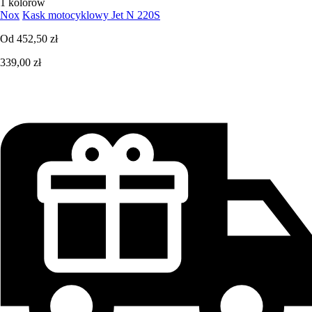
1 kolorów
Nox
Kask motocyklowy Jet N 220S
Od
452,50 zł
339,00 zł