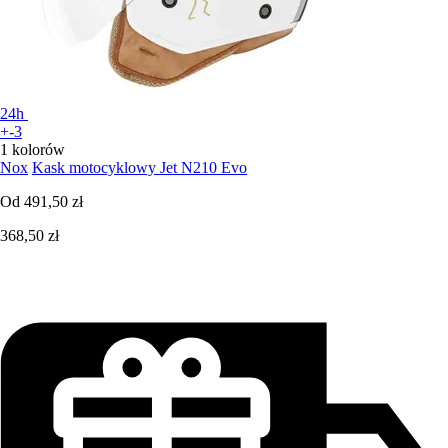
24h
+-3
1 kolorów
Nox
Kask motocyklowy Jet N210 Evo
Od
491,50 zł
368,50 zł