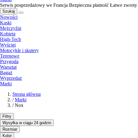
Serwis posprzedażowy we Francja
Bezpieczna płatność
Łatwe zwroty
Szukaj
Nowości
Kaski
Mężczyźni
Kobieta
High-Tech
Wyścigi
Motocykle i skutery
Terenowe
Przygoda
Warsztat
Bagaż
Wyprzedaż
Marki
Strona główna
/
Marki
/
Nox
Filtry
Wysyłka w ciągu 24 godzin
Rozmiar
Kolor