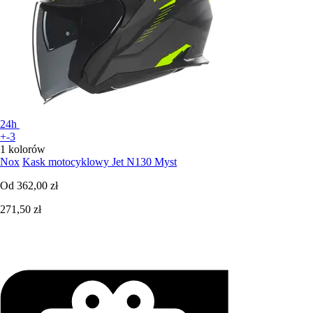
24h
+-3
1 kolorów
Nox
Kask motocyklowy Jet N130 Myst
Od
362,00 zł
271,50 zł