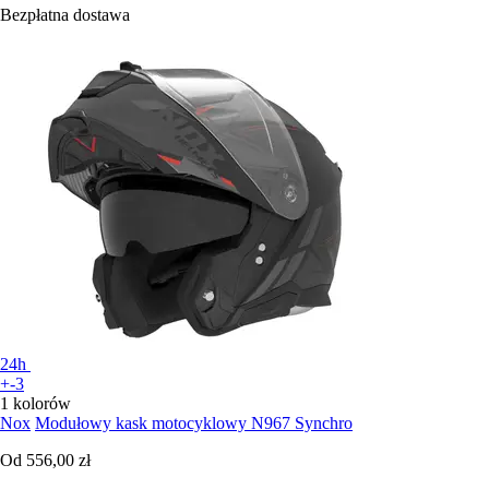
Bezpłatna dostawa
24h
+-3
1 kolorów
Nox
Modułowy kask motocyklowy N967 Synchro
Od
556,00 zł