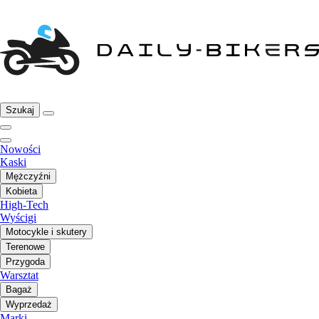
Szukaj
Nowości
Kaski
Mężczyźni
Kobieta
High-Tech
Wyścigi
Motocykle i skutery
Terenowe
Przygoda
Warsztat
Bagaż
Wyprzedaż
Marki