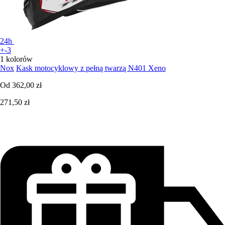
24h
+-3
1 kolorów
Nox
Kask motocyklowy z pełną twarzą N401 Xeno
Od
362,00 zł
271,50 zł