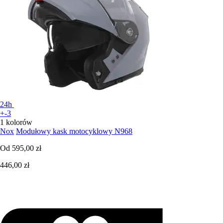
24h
+-3
1 kolorów
Nox
Modułowy kask motocyklowy N968
Od
595,00 zł
446,00 zł