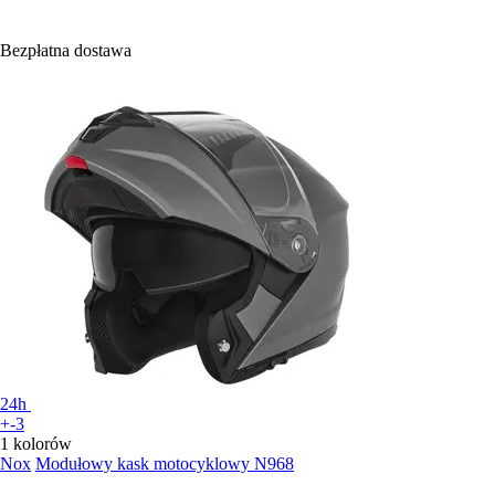
Bezpłatna dostawa
24h
+-3
1 kolorów
Nox
Modułowy kask motocyklowy N968