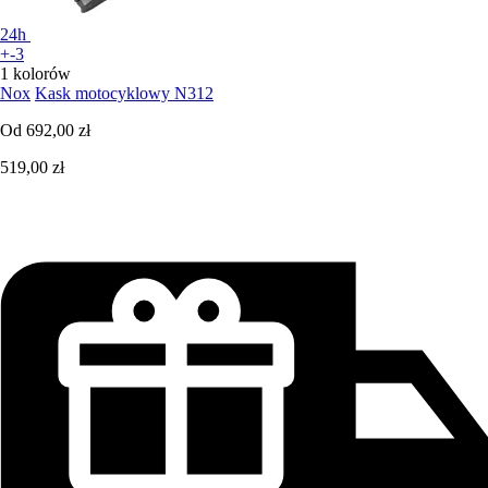
24h
+-3
1 kolorów
Nox
Kask motocyklowy N312
Od
692,00 zł
519,00 zł