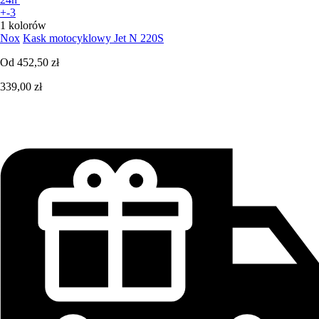
+-3
1 kolorów
Nox
Kask motocyklowy Jet N 220S
Od
452,50 zł
339,00 zł