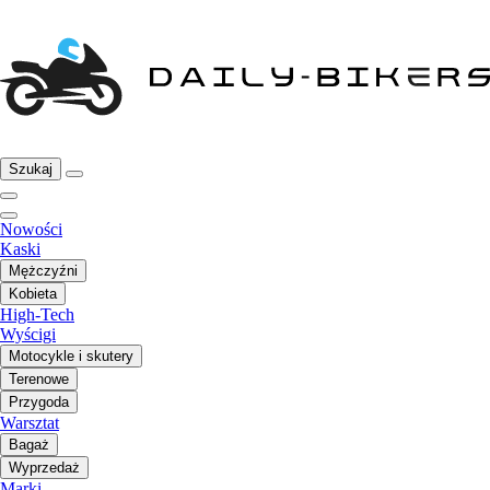
Szukaj
Nowości
Kaski
Mężczyźni
Kobieta
High-Tech
Wyścigi
Motocykle i skutery
Terenowe
Przygoda
Warsztat
Bagaż
Wyprzedaż
Marki