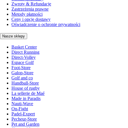
Zwroty & Refundacje
Zastrzeżenia prawne
Metody płatności
Ceny i opcje dostawy
Oświadczenie o ochronie prywatności
Nasze sklepy
Basket Center
Direct Running
Direct-Volley
Espace Golf
Foot-Store
Galop-Store
Golf and co
Handball-Store
House of rugby
La sellerie de Maé
Made in Paradis
Nauti-Wave
On-Fight
Padel-Expert
Pecheur-Store
Pet and Garden