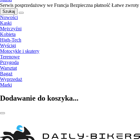
Serwis posprzedażowy we Francja
Bezpieczna płatność
Łatwe zwroty
Szukaj
Nowości
Kaski
Mężczyźni
Kobieta
High-Tech
Wyścigi
Motocykle i skutery
Terenowe
Przygoda
Warsztat
Bagaż
Wyprzedaż
Marki
Dodawanie do koszyka...