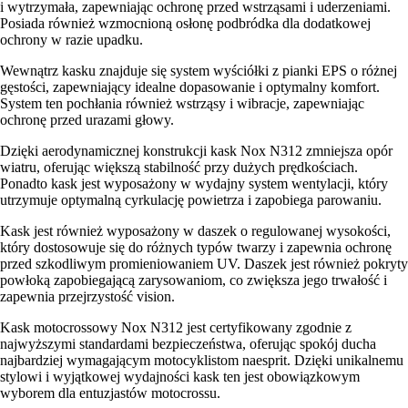
i wytrzymała, zapewniając ochronę przed wstrząsami i uderzeniami.
Posiada również wzmocnioną osłonę podbródka dla dodatkowej
ochrony w razie upadku.
Wewnątrz kasku znajduje się system wyściółki z pianki EPS o różnej
gęstości, zapewniający idealne dopasowanie i optymalny komfort.
System ten pochłania również wstrząsy i wibracje, zapewniając
ochronę przed urazami głowy.
Dzięki aerodynamicznej konstrukcji kask Nox N312 zmniejsza opór
wiatru, oferując większą stabilność przy dużych prędkościach.
Ponadto kask jest wyposażony w wydajny system wentylacji, który
utrzymuje optymalną cyrkulację powietrza i zapobiega parowaniu.
Kask jest również wyposażony w daszek o regulowanej wysokości,
który dostosowuje się do różnych typów twarzy i zapewnia ochronę
przed szkodliwym promieniowaniem UV. Daszek jest również pokryty
powłoką zapobiegającą zarysowaniom, co zwiększa jego trwałość i
zapewnia przejrzystość vision.
Kask motocrossowy Nox N312 jest certyfikowany zgodnie z
najwyższymi standardami bezpieczeństwa, oferując spokój ducha
najbardziej wymagającym motocyklistom naesprit. Dzięki unikalnemu
stylowi i wyjątkowej wydajności kask ten jest obowiązkowym
wyborem dla entuzjastów motocrossu.