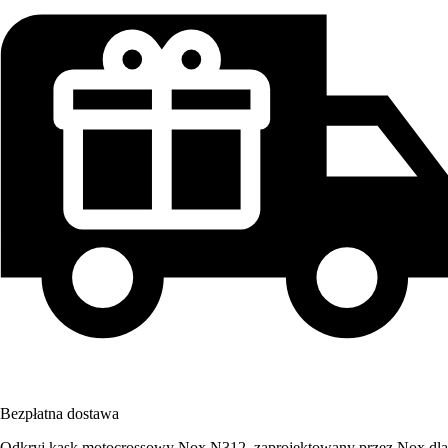
Bezpłatna dostawa
Odkryj kask motocrossowy Nox N312, zaprojektowany przez Nox dla