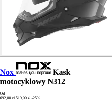
Nox
Kask
motocyklowy N312
Od
692,00 zł
519,00 zł
-25%