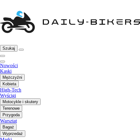
Szukaj
Nowości
Kaski
Mężczyźni
Kobieta
High-Tech
Wyścigi
Motocykle i skutery
Terenowe
Przygoda
Warsztat
Bagaż
Wyprzedaż
Marki