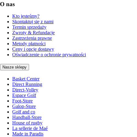
O nas
Kto jesteśmy?
Skontaktuj się z nami
Termin sprzedaży
Zwroty & Refundacje
Zastrzeżenia prawne
Metody płatności
Ceny i opcje dostawy
Oświadczenie o ochronie prywatności
Nasze sklepy
Basket Center
Direct Running
Direct-Volley
Espace Golf
Foot-Store
Galop-Store
Golf and co
Handball-Store
House of rugby
La sellerie de Maé
Made in Paradis