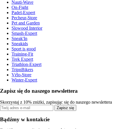
Nauti-Wave
On-Fight
Padel-Expert
Pecheur-Store
Pet and Garden
Slowood Interior
Smash-Expert
Sneak'In
Sneakids
Sport is good
Training-Fit
Trek Expert
Triathlon-Expert
TripnBikers
Vélo-Store
Winter-Expert
Zapisz się do naszego newslettera
Skorzystaj z 10% zniżki, zapisując się do naszego newslettera
Zapisz się
Bądźmy w kontakcie