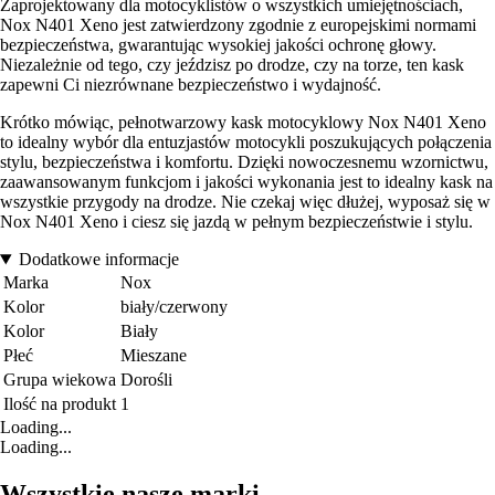
Zaprojektowany dla motocyklistów o wszystkich umiejętnościach,
Nox N401 Xeno jest zatwierdzony zgodnie z europejskimi normami
bezpieczeństwa, gwarantując wysokiej jakości ochronę głowy.
Niezależnie od tego, czy jeździsz po drodze, czy na torze, ten kask
zapewni Ci niezrównane bezpieczeństwo i wydajność.
Krótko mówiąc, pełnotwarzowy kask motocyklowy Nox N401 Xeno
to idealny wybór dla entuzjastów motocykli poszukujących połączenia
stylu, bezpieczeństwa i komfortu. Dzięki nowoczesnemu wzornictwu,
zaawansowanym funkcjom i jakości wykonania jest to idealny kask na
wszystkie przygody na drodze. Nie czekaj więc dłużej, wyposaż się w
Nox N401 Xeno i ciesz się jazdą w pełnym bezpieczeństwie i stylu.
Dodatkowe informacje
Marka
Nox
Kolor
biały/czerwony
Kolor
Biały
Płeć
Mieszane
Grupa wiekowa
Dorośli
Ilość na produkt
1
Loading...
Loading...
Wszystkie nasze marki