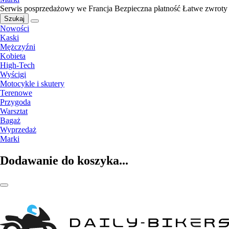
Serwis posprzedażowy we Francja
Bezpieczna płatność
Łatwe zwroty
Szukaj
Nowości
Kaski
Mężczyźni
Kobieta
High-Tech
Wyścigi
Motocykle i skutery
Terenowe
Przygoda
Warsztat
Bagaż
Wyprzedaż
Marki
Dodawanie do koszyka...