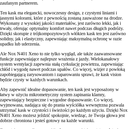
zaufanym partnerem.
Ten kask ma elegancki, nowoczesny design, z czystymi liniami i
jasnymi kolorami, które z pewnością zostaną zauważone na drodze.
Wykonany z wysokiej jakości materiałów, jest zarówno lekki, jak i
trwały, oferując optymalny komfort nawet podczas długich podróży.
Dzięki skorupie z trójkompozytowych włókien kask ten jest zarówno
solidny, jak i elastyczny, zapewniając maksymalną ochronę w razie
upadku lub uderzenia.
Ale Nox N401 Xeno to nie tylko wygląd, ale także zaawansowane
funkcje zapewniające najlepsze wrażenia z jazdy. Wielokanałowy
system wentylacji zapewnia stałą cyrkulację powietrza, zapewniając
chłód i wygodę nawet podczas upałów. Co więcej, wizjer z powłoką
zapobiegającą zarysowaniom i zaparowaniu sprawi, że kask vision
będzie czysty w każdych warunkach.
Aby zapewnić idealne dopasowanie, ten kask jest wyposażony w
łatwy w użyciu mikrometryczny system zapinania klamry,
zapewniający bezpieczne i wygodne dopasowanie. Co więcej,
wyjmowana, nadająca się do prania wyściółka wewnętrzna pozwala
utrzymać kask w czystości i świeżości po każdym użyciu. Dzięki Nox
N401 Xeno możesz jeździć spokojnie, wiedząc, że Twoja głowa jest
dobrze chroniona i jesteś gotowy na każde warunki.