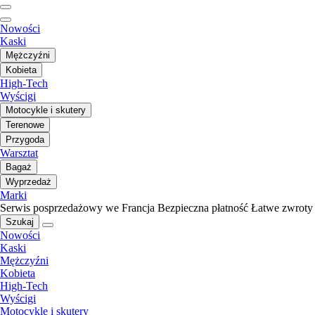
Nowości
Kaski
Mężczyźni
Kobieta
High-Tech
Wyścigi
Motocykle i skutery
Terenowe
Przygoda
Warsztat
Bagaż
Wyprzedaż
Marki
Serwis posprzedażowy we Francja
Bezpieczna płatność
Łatwe zwroty
Szukaj
Nowości
Kaski
Mężczyźni
Kobieta
High-Tech
Wyścigi
Motocykle i skutery