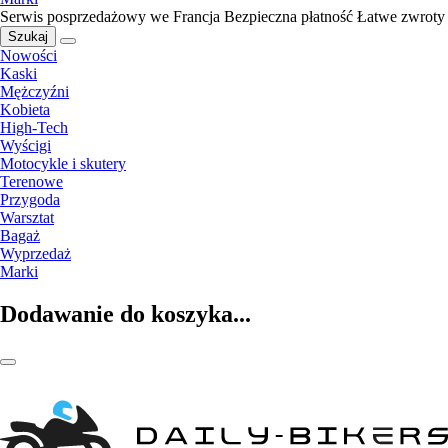
Serwis posprzedażowy we Francja
Bezpieczna płatność
Łatwe zwroty
Szukaj
Nowości
Kaski
Mężczyźni
Kobieta
High-Tech
Wyścigi
Motocykle i skutery
Terenowe
Przygoda
Warsztat
Bagaż
Wyprzedaż
Marki
Dodawanie do koszyka...