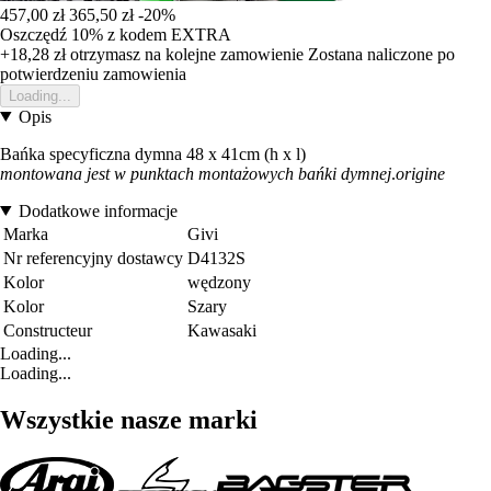
457,00 zł
365,50 zł
-20%
Oszczędź 10%
z kodem
EXTRA
+18,28 zł
otrzymasz na kolejne zamowienie
Zostana naliczone po
potwierdzeniu zamowienia
Loading...
Opis
Bańka specyficzna dymna 48 x 41cm (h x l)
montowana jest w punktach montażowych bańki dymnej
.
origine
Dodatkowe informacje
Marka
Givi
Nr referencyjny dostawcy
D4132S
Kolor
wędzony
Kolor
Szary
Constructeur
Kawasaki
Loading...
Loading...
Wszystkie nasze marki