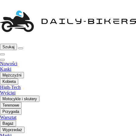
Szukaj
Nowości
Kaski
Mężczyźni
Kobieta
High-Tech
Wyścigi
Motocykle i skutery
Terenowe
Przygoda
Warsztat
Bagaż
Wyprzedaż
Marki