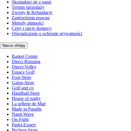
Skontaktuj się z nami
Termin sprzedaży
Zwroty & Refundacje
Zastrzeżenia prawne
Metody płatności
Ceny i opcje dostawy
Oświadczenie o ochronie prywatności
Nasze sklepy
Basket Center
Direct Running
Direct-Volley
Espace Golf
Foot-Store
Galop-Store
Golf and co
Handball-Store
House of rugby
La sellerie de Maé
Made in Paradis
Nauti-Wave
On-Fight
Padel-Expert
Pecheur-Store