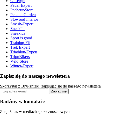
On-Fight
Padel-Expert
Pecheur-Store
Pet and Garden
Slowood Interior
Smash-Expert
Sneak'In
Sneakids
Sport is good
Training-Fit
Trek Expert
Triathlon-Expert
TripnBikers
Vélo-Store
Winter-Expert
Zapisz się do naszego newslettera
Skorzystaj z 10% zniżki, zapisując się do naszego newslettera
Zapisz się
Bądźmy w kontakcie
Znajdź nas w mediach społecznościowych