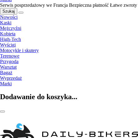
Serwis posprzedażowy we Francja
Bezpieczna płatność
Łatwe zwroty
Szukaj
Nowości
Kaski
Mężczyźni
Kobieta
High-Tech
Wyścigi
Motocykle i skutery
Terenowe
Przygoda
Warsztat
Bagaż
Wyprzedaż
Marki
Dodawanie do koszyka...