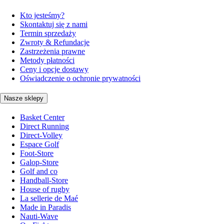
Kto jesteśmy?
Skontaktuj się z nami
Termin sprzedaży
Zwroty & Refundacje
Zastrzeżenia prawne
Metody płatności
Ceny i opcje dostawy
Oświadczenie o ochronie prywatności
Nasze sklepy
Basket Center
Direct Running
Direct-Volley
Espace Golf
Foot-Store
Galop-Store
Golf and co
Handball-Store
House of rugby
La sellerie de Maé
Made in Paradis
Nauti-Wave