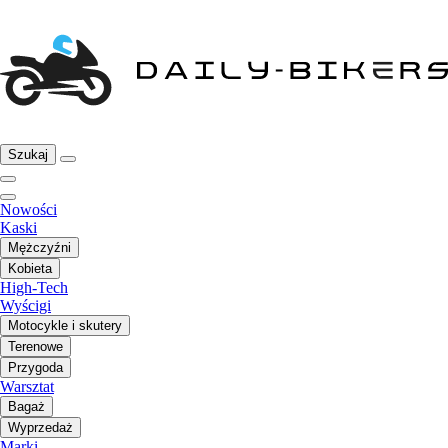
Szukaj
Nowości
Kaski
Mężczyźni
Kobieta
High-Tech
Wyścigi
Motocykle i skutery
Terenowe
Przygoda
Warsztat
Bagaż
Wyprzedaż
Marki