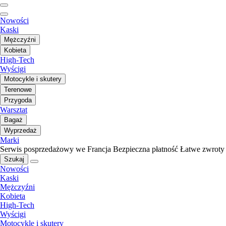
Nowości
Kaski
Mężczyźni
Kobieta
High-Tech
Wyścigi
Motocykle i skutery
Terenowe
Przygoda
Warsztat
Bagaż
Wyprzedaż
Marki
Serwis posprzedażowy we Francja
Bezpieczna płatność
Łatwe zwroty
Szukaj
Nowości
Kaski
Mężczyźni
Kobieta
High-Tech
Wyścigi
Motocykle i skutery