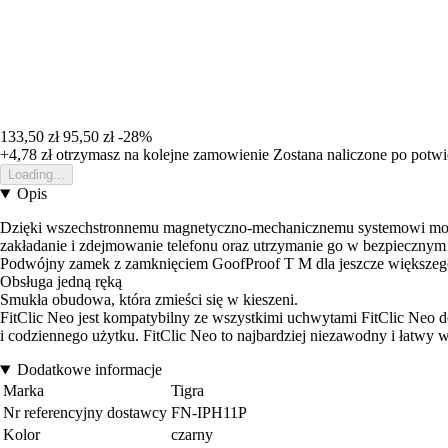
133,50 zł
95,50 zł
-28%
+4,78 zł
otrzymasz na kolejne zamowienie
Zostana naliczone po potw
Loading...
Opis
Dzięki wszechstronnemu magnetyczno-mechanicznemu systemowi moc
zakładanie i zdejmowanie telefonu oraz utrzymanie go w bezpiecznym
Podwójny zamek z zamknięciem GoofProof T M dla jeszcze większeg
Obsługa jedną ręką
Smukła obudowa, która zmieści się w kieszeni.
FitClic Neo jest kompatybilny ze wszystkimi uchwytami FitClic Neo 
i codziennego użytku. FitClic Neo to najbardziej niezawodny i łatw
Dodatkowe informacje
Marka
Tigra
Nr referencyjny dostawcy
FN-IPH11P
Kolor
czarny