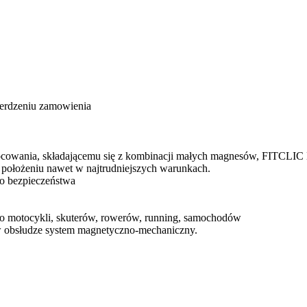
ierdzeniu zamowienia
owania, składającemu się z kombinacji małych magnesów, FITCLIC
 położeniu nawet w najtrudniejszych warunkach.
o bezpieczeństwa
do motocykli, skuterów, rowerów, running, samochodów
y w obsłudze system magnetyczno-mechaniczny.