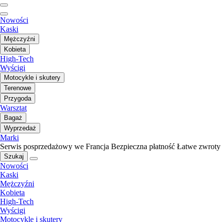
Nowości
Kaski
Mężczyźni
Kobieta
High-Tech
Wyścigi
Motocykle i skutery
Terenowe
Przygoda
Warsztat
Bagaż
Wyprzedaż
Marki
Serwis posprzedażowy we Francja
Bezpieczna płatność
Łatwe zwroty
Szukaj
Nowości
Kaski
Mężczyźni
Kobieta
High-Tech
Wyścigi
Motocykle i skutery