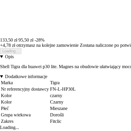
133,50 zł
95,50 zł
-28%
+4,78 zł
otrzymasz na kolejne zamowienie
Zostana naliczone po potw
Loading...
Opis
Shell Tigra dla huawei p30 lite. Magnes na obudowie ułatwiający m
Dodatkowe informacje
Marka
Tigra
Nr referencyjny dostawcy
FN-L-HP30L
Kolor
czarny
Kolor
Czarny
Płeć
Mieszane
Grupa wiekowa
Dorośli
Zakres
Fitclic
Loading...