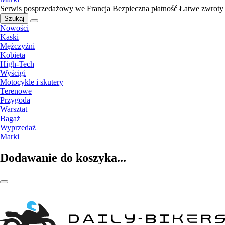
Serwis posprzedażowy we Francja
Bezpieczna płatność
Łatwe zwroty
Szukaj
Nowości
Kaski
Mężczyźni
Kobieta
High-Tech
Wyścigi
Motocykle i skutery
Terenowe
Przygoda
Warsztat
Bagaż
Wyprzedaż
Marki
Dodawanie do koszyka...