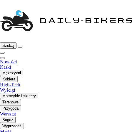
Szukaj
Nowości
Kaski
Mężczyźni
Kobieta
High-Tech
Wyścigi
Motocykle i skutery
Terenowe
Przygoda
Warsztat
Bagaż
Wyprzedaż
Marki