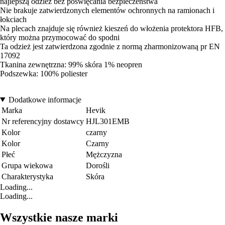
najlepszą odzież bez poświęcania bezpieczeństwa
Nie brakuje zatwierdzonych elementów ochronnych na ramionach i
łokciach
Na plecach znajduje się również kieszeń do włożenia protektora HFB,
który można przymocować do spodni
Ta odzież jest zatwierdzona zgodnie z normą zharmonizowaną pr EN
17092
Tkanina zewnętrzna: 99% skóra 1% neopren
Podszewka: 100% poliester
Dodatkowe informacje
Marka
Hevik
Nr referencyjny dostawcy
HJL301EMB
Kolor
czarny
Kolor
Czarny
Płeć
Mężczyzna
Grupa wiekowa
Dorośli
Charakterystyka
Skóra
Loading...
Loading...
Wszystkie nasze marki