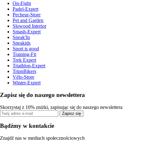
On-Fight
Padel-Expert
Pecheur-Store
Pet and Garden
Slowood Interior
Smash-Expert
Sneak'In
Sneakids
Sport is good
Training-Fit
Trek Expert
Triathlon-Expert
TripnBikers
Vélo-Store
Winter-Expert
Zapisz się do naszego newslettera
Skorzystaj z 10% zniżki, zapisując się do naszego newslettera
Zapisz się
Bądźmy w kontakcie
Znajdź nas w mediach społecznościowych