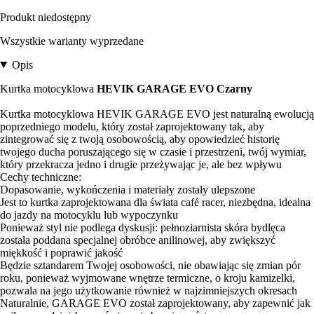
Produkt niedostępny
Wszystkie warianty wyprzedane
Opis
Kurtka motocyklowa
HEVIK GARAGE EVO Czarny
Kurtka motocyklowa HEVIK GARAGE EVO jest naturalną ewolucją
poprzedniego modelu, który został zaprojektowany tak, aby
zintegrować się z twoją osobowością, aby opowiedzieć historię
twojego ducha poruszającego się w czasie i przestrzeni, twój wymiar,
który przekracza jedno i drugie przeżywając je, ale bez wpływu
Cechy techniczne:
Dopasowanie, wykończenia i materiały zostały ulepszone
Jest to kurtka zaprojektowana dla świata café racer, niezbędna, idealna
do jazdy na motocyklu lub wypoczynku
Ponieważ styl nie podlega dyskusji: pełnoziarnista skóra bydlęca
została poddana specjalnej obróbce anilinowej, aby zwiększyć
miękkość i poprawić jakość
Będzie sztandarem Twojej osobowości, nie obawiając się zmian pór
roku, ponieważ wyjmowane wnętrze termiczne, o kroju kamizelki,
pozwala na jego użytkowanie również w najzimniejszych okresach
Naturalnie, GARAGE EVO został zaprojektowany, aby zapewnić jak