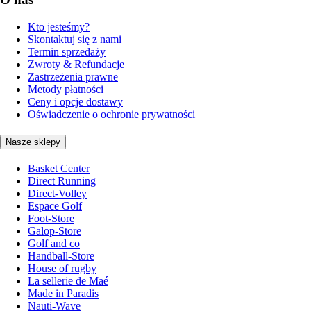
Kto jesteśmy?
Skontaktuj się z nami
Termin sprzedaży
Zwroty & Refundacje
Zastrzeżenia prawne
Metody płatności
Ceny i opcje dostawy
Oświadczenie o ochronie prywatności
Nasze sklepy
Basket Center
Direct Running
Direct-Volley
Espace Golf
Foot-Store
Galop-Store
Golf and co
Handball-Store
House of rugby
La sellerie de Maé
Made in Paradis
Nauti-Wave