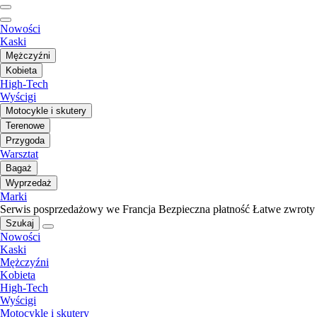
Nowości
Kaski
Mężczyźni
Kobieta
High-Tech
Wyścigi
Motocykle i skutery
Terenowe
Przygoda
Warsztat
Bagaż
Wyprzedaż
Marki
Serwis posprzedażowy we Francja
Bezpieczna płatność
Łatwe zwroty
Szukaj
Nowości
Kaski
Mężczyźni
Kobieta
High-Tech
Wyścigi
Motocykle i skutery