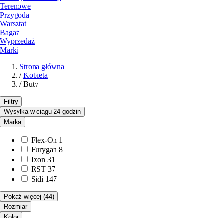
Terenowe
Przygoda
Warsztat
Bagaż
Wyprzedaż
Marki
Strona główna
/
Kobieta
/
Buty
Filtry
Wysyłka w ciągu 24 godzin
Marka
Flex-On
1
Furygan
8
Ixon
31
RST
37
Sidi
147
Pokaż więcej
(44)
Rozmiar
Kolor