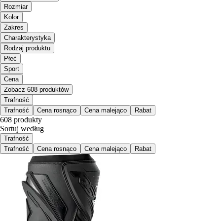
Rozmiar
Kolor
Zakres
Charakterystyka
Rodzaj produktu
Płeć
Sport
Cena
Zobacz 608 produktów
Trafność
Trafność
Cena rosnąco
Cena malejąco
Rabat
608 produkty
Sortuj według
Trafność
Trafność
Cena rosnąco
Cena malejąco
Rabat