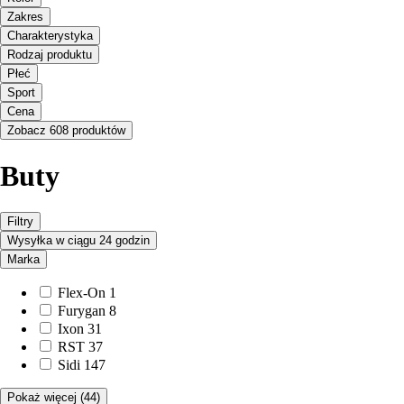
Zakres
Charakterystyka
Rodzaj produktu
Płeć
Sport
Cena
Zobacz 608 produktów
Buty
Filtry
Wysyłka w ciągu 24 godzin
Marka
Flex-On
1
Furygan
8
Ixon
31
RST
37
Sidi
147
Pokaż więcej
(44)