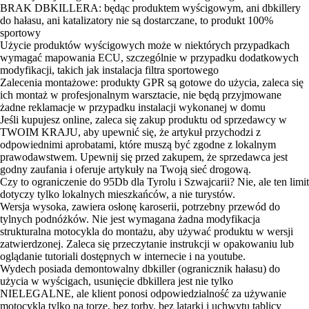
BRAK DBKILLERA: będąc produktem wyścigowym, ani dbkillery
do hałasu, ani katalizatory nie są dostarczane, to produkt 100%
sportowy
Użycie produktów wyścigowych może w niektórych przypadkach
wymagać mapowania ECU, szczególnie w przypadku dodatkowych
modyfikacji, takich jak instalacja filtra sportowego
Zalecenia montażowe: produkty GPR są gotowe do użycia, zaleca się
ich montaż w profesjonalnym warsztacie, nie będą przyjmowane
żadne reklamacje w przypadku instalacji wykonanej w domu
Jeśli kupujesz online, zaleca się zakup produktu od sprzedawcy w
TWOIM KRAJU, aby upewnić się, że artykuł przychodzi z
odpowiednimi aprobatami, które muszą być zgodne z lokalnym
prawodawstwem. Upewnij się przed zakupem, że sprzedawca jest
godny zaufania i oferuje artykuły na Twoją sieć drogową.
Czy to ograniczenie do 95Db dla Tyrolu i Szwajcarii? Nie, ale ten limit
dotyczy tylko lokalnych mieszkańców, a nie turystów.
Wersja wysoka, zawiera osłonę karoserii, potrzebny przewód do
tylnych podnóżków. Nie jest wymagana żadna modyfikacja
strukturalna motocykla do montażu, aby używać produktu w wersji
zatwierdzonej. Zaleca się przeczytanie instrukcji w opakowaniu lub
oglądanie tutoriali dostępnych w internecie i na youtube.
Wydech posiada demontowalny dbkiller (ogranicznik hałasu) do
użycia w wyścigach, usunięcie dbkillera jest nie tylko
NIELEGALNE, ale klient ponosi odpowiedzialność za używanie
motocykla tylko na torze, bez torby, bez latarki i uchwytu tablicy