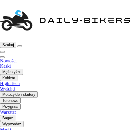
Szukaj
Nowości
Kaski
Mężczyźni
Kobieta
High-Tech
Wyścigi
Motocykle i skutery
Terenowe
Przygoda
Warsztat
Bagaż
Wyprzedaż
Marki