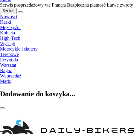
Serwis posprzedażowy we Francja
Bezpieczna płatność
Łatwe zwroty
Szukaj
Nowości
Kaski
Mężczyźni
Kobieta
High-Tech
Wyścigi
Motocykle i skutery
Terenowe
Przygoda
Warsztat
Bagaż
Wyprzedaż
Marki
Dodawanie do koszyka...