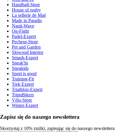
Handball-Store
House of rugby
La sellerie de Maé
Made in Paradis
Nauti-Wave
On-Fight
Padel-Expert
Pecheur-Store
Pet and Garden
Slowood Interior
Smash-Expert
Sneak'In
Sneakids
Sport is good
Training-Fit
Trek Expert
Triathlon-Expert
TripnBikers
Vélo-Store
Winter-Expert
Zapisz się do naszego newslettera
Skorzystaj z 10% zniżki, zapisując się do naszego newslettera