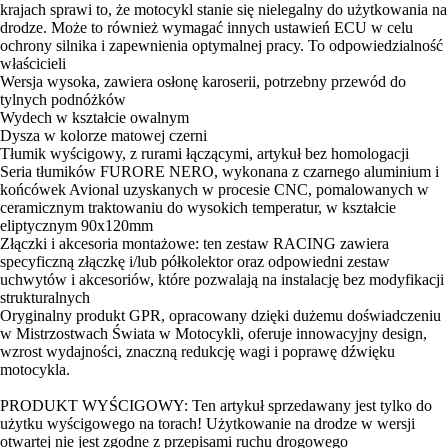
krajach sprawi to, że motocykl stanie się nielegalny do użytkowania na
drodze. Może to również wymagać innych ustawień ECU w celu
ochrony silnika i zapewnienia optymalnej pracy. To odpowiedzialność
właścicieli
Wersja wysoka, zawiera osłonę karoserii, potrzebny przewód do
tylnych podnóżków
Wydech w kształcie owalnym
Dysza w kolorze matowej czerni
Tłumik wyścigowy, z rurami łączącymi, artykuł bez homologacji
Seria tłumików FURORE NERO, wykonana z czarnego aluminium i
końcówek Avional uzyskanych w procesie CNC, pomalowanych w
ceramicznym traktowaniu do wysokich temperatur, w kształcie
eliptycznym 90x120mm
Złączki i akcesoria montażowe: ten zestaw RACING zawiera
specyficzną złączkę i/lub półkolektor oraz odpowiedni zestaw
uchwytów i akcesoriów, które pozwalają na instalację bez modyfikacji
strukturalnych
Oryginalny produkt GPR, opracowany dzięki dużemu doświadczeniu
w Mistrzostwach Świata w Motocykli, oferuje innowacyjny design,
wzrost wydajności, znaczną redukcję wagi i poprawę dźwięku
motocykla.
PRODUKT WYŚCIGOWY: Ten artykuł sprzedawany jest tylko do
użytku wyścigowego na torach! Użytkowanie na drodze w wersji
otwartej nie jest zgodne z przepisami ruchu drogowego