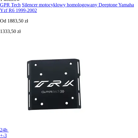
GPR Tech
Silencer motocyklowy homologowany Deeptone Yamaha
Yzf R6 1999-2002
Od
1883,50 zł
1333,50 zł
24h
+-3