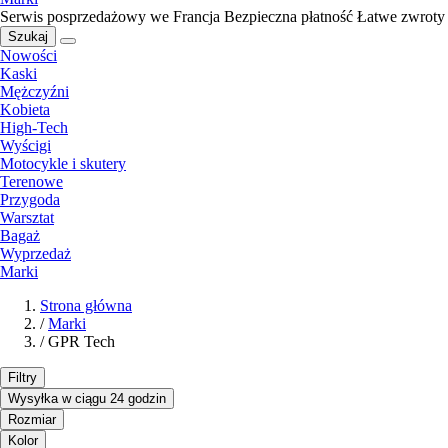
Serwis posprzedażowy we Francja
Bezpieczna płatność
Łatwe zwroty
Szukaj
Nowości
Kaski
Mężczyźni
Kobieta
High-Tech
Wyścigi
Motocykle i skutery
Terenowe
Przygoda
Warsztat
Bagaż
Wyprzedaż
Marki
Strona główna
/
Marki
/
GPR Tech
Filtry
Wysyłka w ciągu 24 godzin
Rozmiar
Kolor