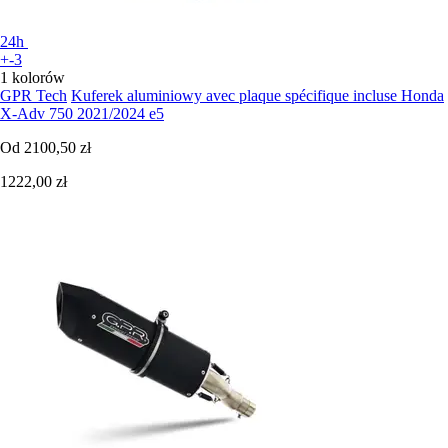
24h
+-3
1 kolorów
GPR Tech
Kuferek aluminiowy avec plaque spécifique incluse Honda
X-Adv 750 2021/2024 e5
Od
2100,50 zł
1222,00 zł