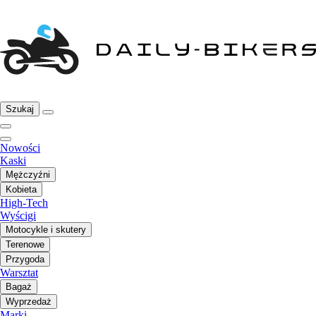
Szukaj
Nowości
Kaski
Mężczyźni
Kobieta
High-Tech
Wyścigi
Motocykle i skutery
Terenowe
Przygoda
Warsztat
Bagaż
Wyprzedaż
Marki