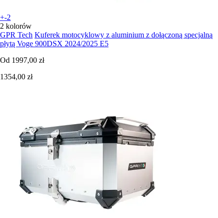
+-2
2 kolorów
GPR Tech
Kuferek motocyklowy z aluminium z dołączoną specjalną
płytą Voge 900DSX 2024/2025 E5
Od
1997,00 zł
1354,00 zł