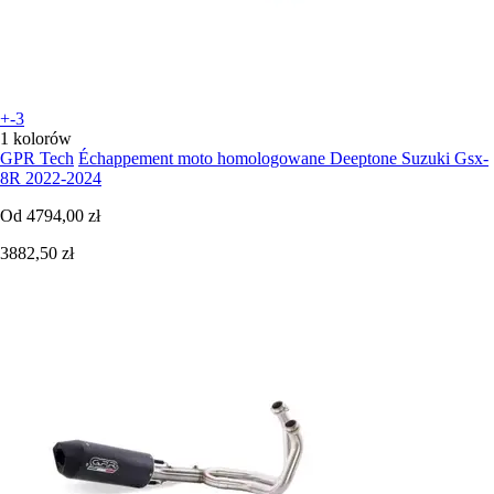
+-3
1 kolorów
GPR Tech
Échappement moto homologowane Deeptone Suzuki Gsx-
8R 2022-2024
Od
4794,00 zł
3882,50 zł