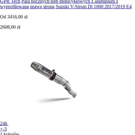
GPR Tech
Para bocznych torb motocyklowych z aluminium z
wyprofilowaną prawą stroną Suzuki V-Strom Dl 1000 2017/2019 E4
Od
3416,00 zł
2608,00 zł
24h
+-3
1 kolorów