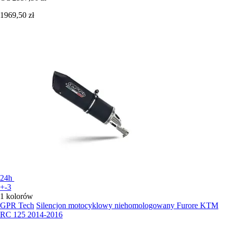
1969,50 zł
24h
+-3
1 kolorów
GPR Tech
Silencjon motocyklowy niehomologowany Furore KTM
RC 125 2014-2016