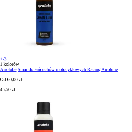
+-3
1 kolorów
Airolube
Smar do łańcuchów motocyklowych Racing Airolune
Od
60,00 zł
45,50 zł