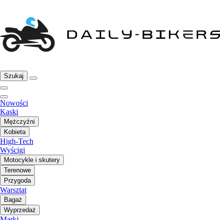
Szukaj
Nowości
Kaski
Mężczyźni
Kobieta
High-Tech
Wyścigi
Motocykle i skutery
Terenowe
Przygoda
Warsztat
Bagaż
Wyprzedaż
Marki