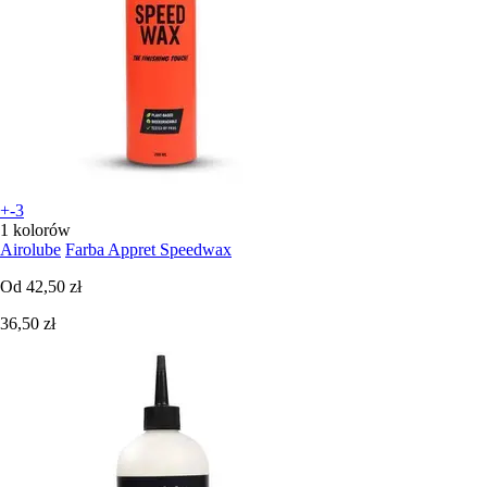
+-3
1 kolorów
Airolube
Farba Appret Speedwax
Od
42,50 zł
36,50 zł