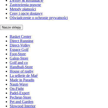
Zwroty & Refundacje
Zastrzeżenia prawne
Metody płatności
Ceny i opcje dostawy
Oświadczenie o ochronie prywatności
Nasze sklepy
Basket Center
Direct Running
Direct-Volley
Espace Golf
Foot-Store
Galop-Store
Golf and co
Handball-Store
House of rugby
La sellerie de Maé
Made in Paradis
Nauti-Wave
On-Fight
Padel-Expert
Pecheur-Store
Pet and Garden
Slowood Interior