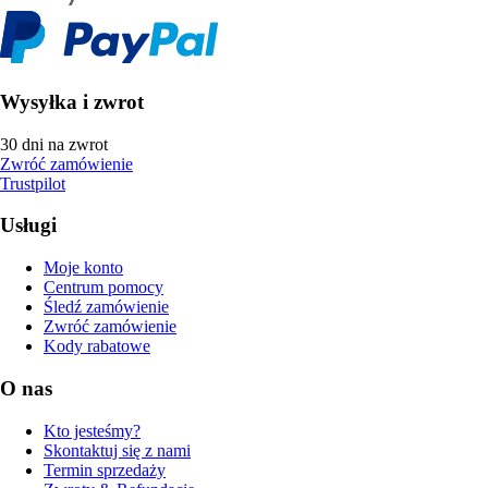
Wysyłka i zwrot
30 dni na zwrot
Zwróć zamówienie
Trustpilot
Usługi
Moje konto
Centrum pomocy
Śledź zamówienie
Zwróć zamówienie
Kody rabatowe
O nas
Kto jesteśmy?
Skontaktuj się z nami
Termin sprzedaży