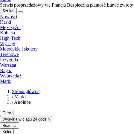
Serwis posprzedażowy we Francja
Bezpieczna płatność
Łatwe zwroty
Szukaj
Nowości
Kaski
Mężczyźni
Kobieta
High-Tech
Wyścigi
Motocykle i skutery
Terenowe
Przygoda
Warsztat
Bagaż
Wyprzedaż
Marki
Strona główna
/
Marki
/
Airolube
Filtry
Wysyłka w ciągu 24 godzin
Rozmiar
Kolor