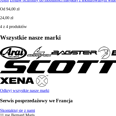
Algis
Zestaw ochronny do mobilności miejskiej z teksturowanym wid
Od
94,00 zł
24,00 zł
4 z 4 produktów
Wszystkie nasze marki
Odkryj wszystkie nasze marki
Serwis posprzedażowy we Francja
Skontaktuj się z nami
11 rue Bernard Maris