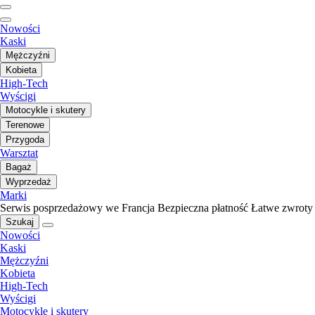
Nowości
Kaski
Mężczyźni
Kobieta
High-Tech
Wyścigi
Motocykle i skutery
Terenowe
Przygoda
Warsztat
Bagaż
Wyprzedaż
Marki
Serwis posprzedażowy we Francja
Bezpieczna płatność
Łatwe zwroty
Szukaj
Nowości
Kaski
Mężczyźni
Kobieta
High-Tech
Wyścigi
Motocykle i skutery