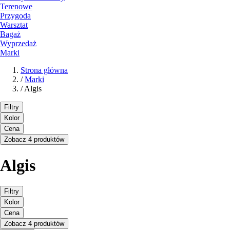
Terenowe
Przygoda
Warsztat
Bagaż
Wyprzedaż
Marki
Strona główna
/
Marki
/
Algis
Filtry
Kolor
Cena
Zobacz 4 produktów
Algis
Filtry
Kolor
Cena
Zobacz 4 produktów