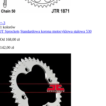
+-3
1 kolorów
JT Sprockets
Standardowa korona motocyklowa stalowa 530
Od
168,00 zł
142,00 zł