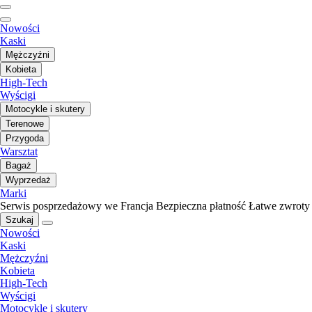
Nowości
Kaski
Mężczyźni
Kobieta
High-Tech
Wyścigi
Motocykle i skutery
Terenowe
Przygoda
Warsztat
Bagaż
Wyprzedaż
Marki
Serwis posprzedażowy we Francja
Bezpieczna płatność
Łatwe zwroty
Szukaj
Nowości
Kaski
Mężczyźni
Kobieta
High-Tech
Wyścigi
Motocykle i skutery