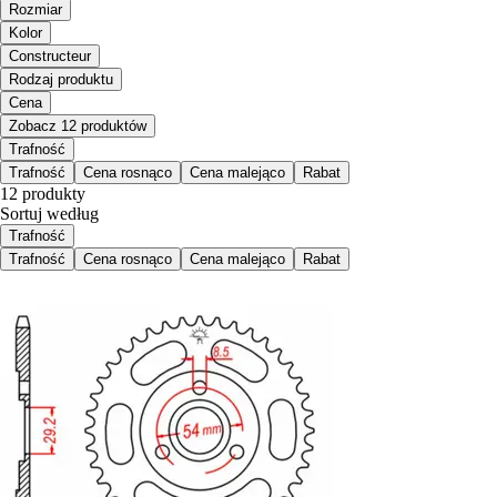
Rozmiar
Kolor
Constructeur
Rodzaj produktu
Cena
Zobacz 12 produktów
Trafność
Trafność
Cena rosnąco
Cena malejąco
Rabat
12 produkty
Sortuj według
Trafność
Trafność
Cena rosnąco
Cena malejąco
Rabat