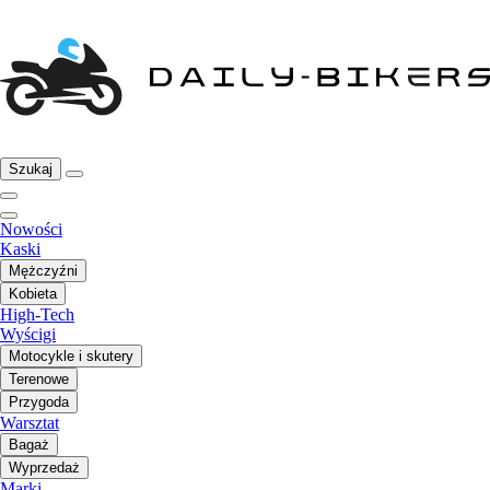
Szukaj
Nowości
Kaski
Mężczyźni
Kobieta
High-Tech
Wyścigi
Motocykle i skutery
Terenowe
Przygoda
Warsztat
Bagaż
Wyprzedaż
Marki