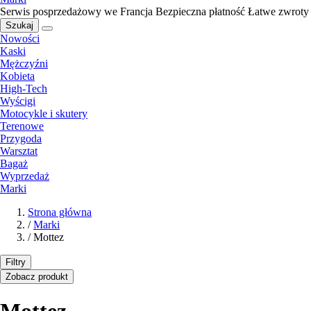
Serwis posprzedażowy we Francja
Bezpieczna płatność
Łatwe zwroty
Szukaj
Nowości
Kaski
Mężczyźni
Kobieta
High-Tech
Wyścigi
Motocykle i skutery
Terenowe
Przygoda
Warsztat
Bagaż
Wyprzedaż
Marki
Strona główna
/
Marki
/
Mottez
Filtry
Zobacz produkt