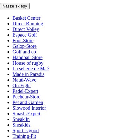
Nasze sklepy
Basket Center
Direct Running
Direct-Volley
Espace Golf
Foot-Store
Galop-Store
Golf and co
Handball-Store
House of rugby
La sellerie de Maé
Made in Paradis
Nauti-Wave
On-Fight
Padel-Expert
Pecheur-Store
Pet and Garden
Slowood Interior
Smash-Expert
Sneak'In
Sneakids
Sport is good
Training-Fit