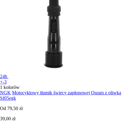
24h
+-3
1 kolorów
NGK
Motocyklowy tłumik świecy zapłonowej Osram z oliwką
Sf05egk
Od
79,50 zł
39,00 zł