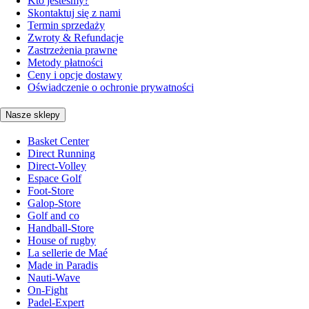
Kto jesteśmy?
Skontaktuj się z nami
Termin sprzedaży
Zwroty & Refundacje
Zastrzeżenia prawne
Metody płatności
Ceny i opcje dostawy
Oświadczenie o ochronie prywatności
Nasze sklepy
Basket Center
Direct Running
Direct-Volley
Espace Golf
Foot-Store
Galop-Store
Golf and co
Handball-Store
House of rugby
La sellerie de Maé
Made in Paradis
Nauti-Wave
On-Fight
Padel-Expert