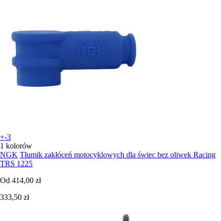
+-3
1 kolorów
NGK
Tłumik zakłóceń motocyklowych dla świec bez oliwek Racing
TRS 1225
Od
414,00 zł
333,50 zł