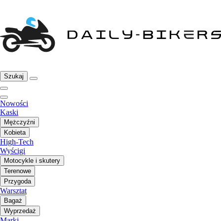
Szukaj
Nowości
Kaski
Mężczyźni
Kobieta
High-Tech
Wyścigi
Motocykle i skutery
Terenowe
Przygoda
Warsztat
Bagaż
Wyprzedaż
Marki