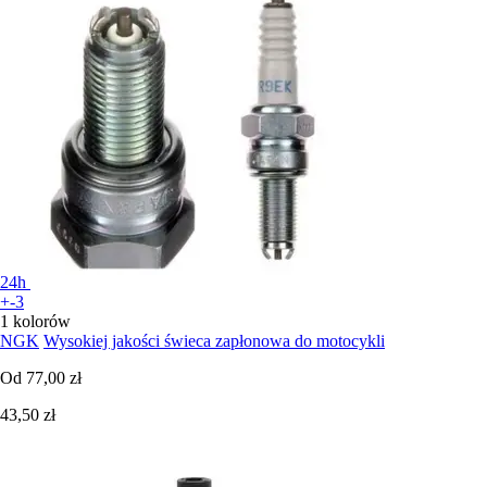
24h
+-3
1 kolorów
NGK
Wysokiej jakości świeca zapłonowa do motocykli
Od
77,00 zł
43,50 zł