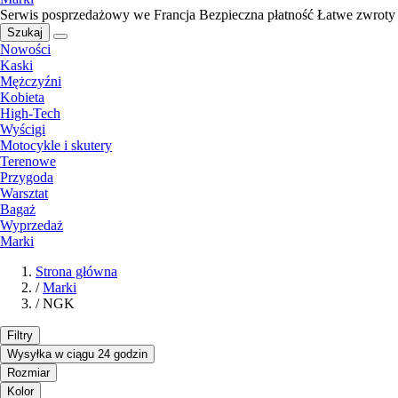
Serwis posprzedażowy we Francja
Bezpieczna płatność
Łatwe zwroty
Szukaj
Nowości
Kaski
Mężczyźni
Kobieta
High-Tech
Wyścigi
Motocykle i skutery
Terenowe
Przygoda
Warsztat
Bagaż
Wyprzedaż
Marki
Strona główna
/
Marki
/
NGK
Filtry
Wysyłka w ciągu 24 godzin
Rozmiar
Kolor