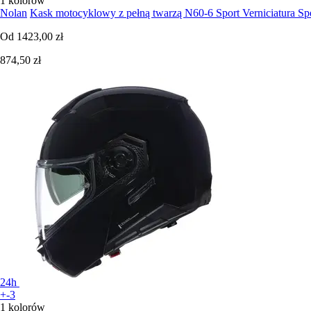
1 kolorów
Nolan
Kask motocyklowy z pełną twarzą N60-6 Sport Verniciatura Sp
Od
1423,00 zł
874,50 zł
24h
+-3
1 kolorów