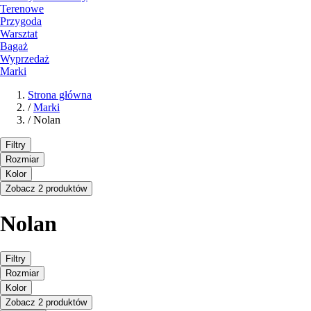
Terenowe
Przygoda
Warsztat
Bagaż
Wyprzedaż
Marki
Strona główna
/
Marki
/
Nolan
Filtry
Rozmiar
Kolor
Zobacz 2 produktów
Nolan
Filtry
Rozmiar
Kolor
Zobacz 2 produktów