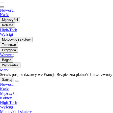
Nowości
Kaski
Mężczyźni
Kobieta
High-Tech
Wyścigi
Motocykle i skutery
Terenowe
Przygoda
Warsztat
Bagaż
Wyprzedaż
Marki
Serwis posprzedażowy we Francja
Bezpieczna płatność
Łatwe zwroty
Szukaj
Nowości
Kaski
Mężczyźni
Kobieta
High-Tech
Wyścigi
Motocykle i skutery