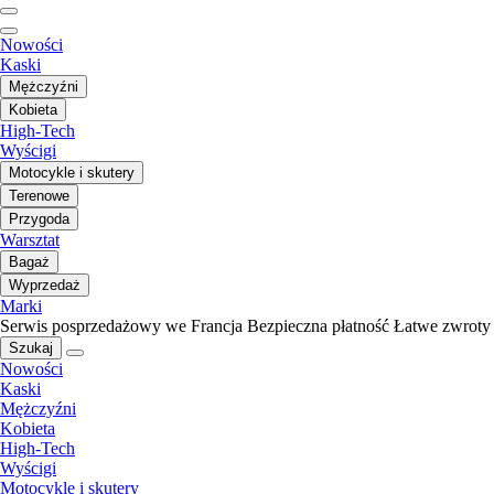
Nowości
Kaski
Mężczyźni
Kobieta
High-Tech
Wyścigi
Motocykle i skutery
Terenowe
Przygoda
Warsztat
Bagaż
Wyprzedaż
Marki
Serwis posprzedażowy we Francja
Bezpieczna płatność
Łatwe zwroty
Szukaj
Nowości
Kaski
Mężczyźni
Kobieta
High-Tech
Wyścigi
Motocykle i skutery