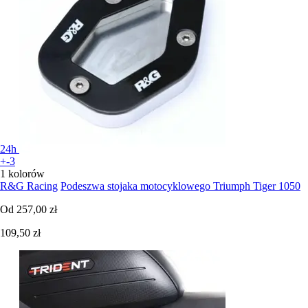
24h
+-3
1 kolorów
R&G Racing
Podeszwa stojaka motocyklowego Triumph Tiger 1050
Od
257,00 zł
109,50 zł