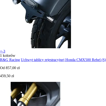
+-3
1 kolorów
R&G Racing
Uchwyt tablicy rejestracyjnej Honda CMX500 Rebel (S)
Od
857,00 zł
459,50 zł