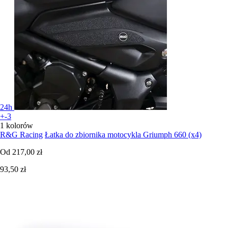
24h
+-3
1 kolorów
R&G Racing
Łatka do zbiornika motocykla Griumph 660 (x4)
Od
217,00 zł
93,50 zł