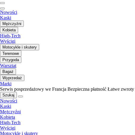
Nowości
Kaski
Mężczyźni
Kobieta
High-Tech
Wyścigi
Motocykle i skutery
Terenowe
Przygoda
Warsztat
Bagaż
Wyprzedaż
Marki
Serwis posprzedażowy we Francja
Bezpieczna płatność
Łatwe zwroty
Szukaj
Nowości
Kaski
Mężczyźni
Kobieta
High-Tech
Wyścigi
Motocykle i skutery