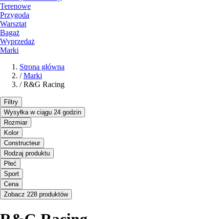
Terenowe
Przygoda
Warsztat
Bagaż
Wyprzedaż
Marki
Strona główna
/
Marki
/
R&G Racing
Filtry
Wysyłka w ciągu 24 godzin
Rozmiar
Kolor
Constructeur
Rodzaj produktu
Płeć
Sport
Cena
Zobacz 228 produktów
R&G Racing