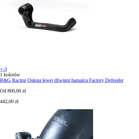
+-3
1 kolorów
R&G Racing
Osłona lewej dźwigni hamulca Factory Defender
Od
800,00 zł
442,00 zł