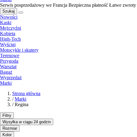
Serwis posprzedażowy we Francja
Bezpieczna płatność
Łatwe zwroty
Szukaj
Nowości
Kaski
Mężczyźni
Kobieta
High-Tech
Wyścigi
Motocykle i skutery
Terenowe
Przygoda
Warsztat
Bagaż
Wyprzedaż
Marki
Strona główna
/
Marki
/
Regina
Filtry
Wysyłka w ciągu 24 godzin
Rozmiar
Kolor