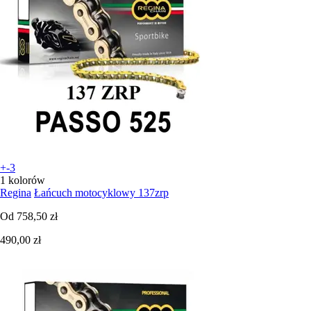
+-3
1 kolorów
Regina
Łańcuch motocyklowy 137zrp
Od
758,50 zł
490,00 zł