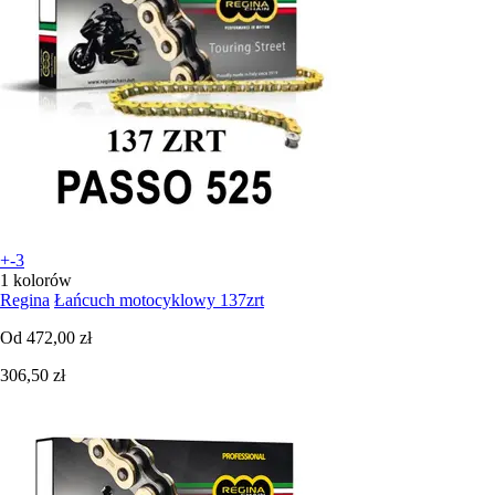
+-3
1 kolorów
Regina
Łańcuch motocyklowy 137zrt
Od
472,00 zł
306,50 zł