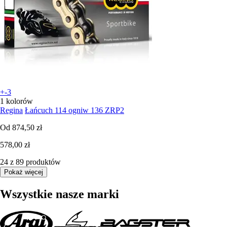
+-3
1 kolorów
Regina
Łańcuch 114 ogniw 136 ZRP2
Od
874,50 zł
578,00 zł
24 z 89 produktów
Pokaż więcej
Wszystkie nasze marki