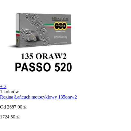
+-3
1 kolorów
Regina
Łańcuch motocyklowy 135oraw2
Od
2687,00 zł
1724,50 zł