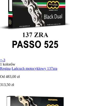
+-3
1 kolorów
Regina
Łańcuch motocyklowy 137zra
Od
483,00 zł
313,50 zł