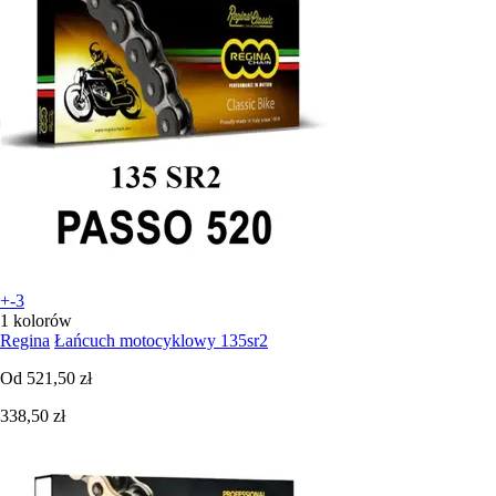
+-3
1 kolorów
Regina
Łańcuch motocyklowy 135sr2
Od
521,50 zł
338,50 zł