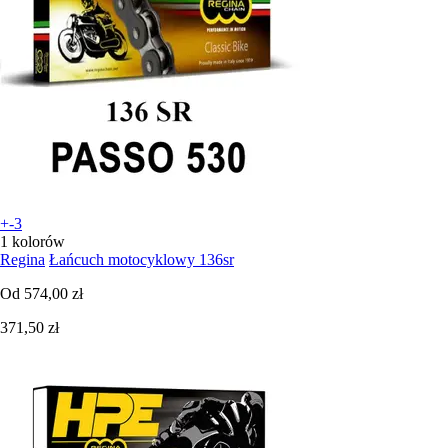
+-3
1 kolorów
Regina
Łańcuch motocyklowy 136sr
Od
574,00 zł
371,50 zł