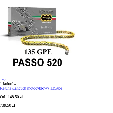
+-3
1 kolorów
Regina
Łańcuch motocyklowy 135gpe
Od
1148,50 zł
739,50 zł