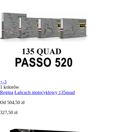
+-3
1 kolorów
Regina
Łańcuch motocyklowy 135quad
Od
504,50 zł
327,50 zł