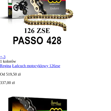
+-3
1 kolorów
Regina
Łańcuch motocyklowy 126zse
Od
519,50 zł
337,00 zł