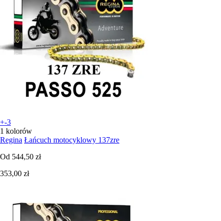
+-3
1 kolorów
Regina
Łańcuch motocyklowy 137zre
Od
544,50 zł
353,00 zł