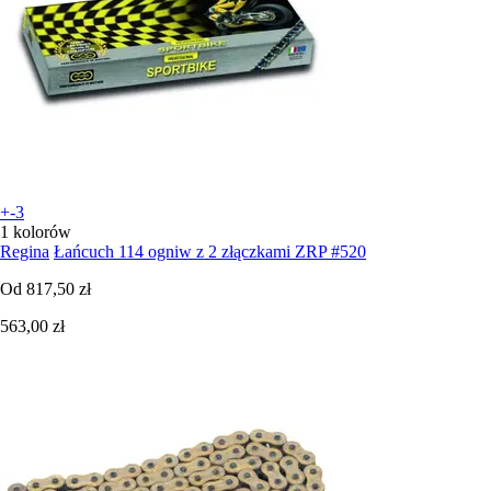
+-3
1 kolorów
Regina
Łańcuch 114 ogniw z 2 złączkami ZRP #520
Od
817,50 zł
563,00 zł