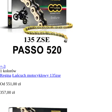
+-3
1 kolorów
Regina
Łańcuch motocyklowy 135zse
Od
551,00 zł
357,00 zł