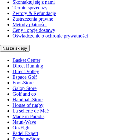
Skontaktuj się z nami
Termin sprzedaży
Zwroty & Refundacje
Zastrzeżenia prawne
Metody płatności
Ceny i opcje dostawy
Oświadczenie o ochronie prywatności
Nasze sklepy
Basket Center
Direct Running
Direct-Volley
Espace Golf
Foot-Store
Galop-Store
Golf and co
Handball-Store
House of rugby
La sellerie de Maé
Made in Paradis
Nauti-Wave
On-Fight
Padel-Expert
Pecheur-Store