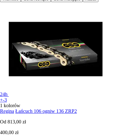
24h
+-3
1 kolorów
Regina
Łańcuch 106 ogniw 136 ZRP2
Od
813,00 zł
400,00 zł