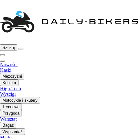
Szukaj
Nowości
Kaski
Mężczyźni
Kobieta
High-Tech
Wyścigi
Motocykle i skutery
Terenowe
Przygoda
Warsztat
Bagaż
Wyprzedaż
Marki