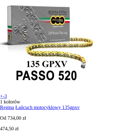
+-3
1 kolorów
Regina
Łańcuch motocyklowy 135gpxv
Od
734,00 zł
474,50 zł