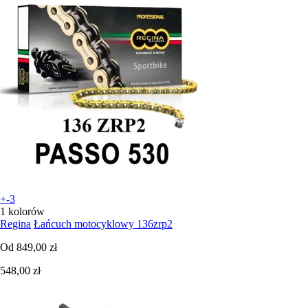
+-3
1 kolorów
Regina
Łańcuch motocyklowy 136zrp2
Od
849,00 zł
548,00 zł