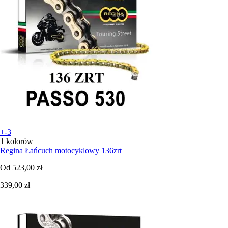
+-3
1 kolorów
Regina
Łańcuch motocyklowy 136zrt
Od
523,00 zł
339,00 zł