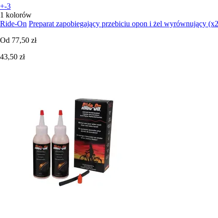
+-3
1 kolorów
Ride-On
Preparat zapobiegający przebiciu opon i żel wyrównujący (x2
Od
77,50 zł
43,50 zł