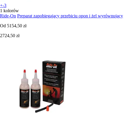
+-3
1 kolorów
Ride-On
Preparat zapobiegający przebiciu opon i żel wyrównujący
Od
5154,50 zł
2724,50 zł