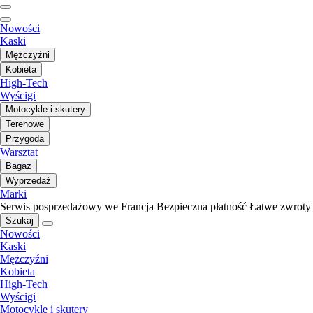
Nowości
Kaski
Mężczyźni
Kobieta
High-Tech
Wyścigi
Motocykle i skutery
Terenowe
Przygoda
Warsztat
Bagaż
Wyprzedaż
Marki
Serwis posprzedażowy we Francja
Bezpieczna płatność
Łatwe zwroty
Szukaj
Nowości
Kaski
Mężczyźni
Kobieta
High-Tech
Wyścigi
Motocykle i skutery