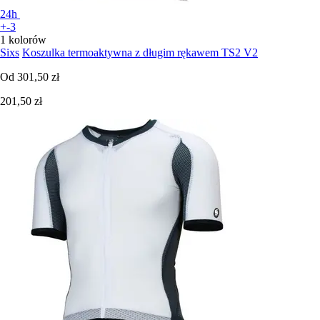
24h
+-3
1 kolorów
Sixs
Koszulka termoaktywna z długim rękawem TS2 V2
Od
301,50 zł
201,50 zł