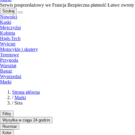
Serwis posprzedażowy we Francja
Bezpieczna płatność
Łatwe zwroty
Szukaj
Nowości
Kaski
Mężczyźni
Kobieta
High-Tech
Wyścigi
Motocykle i skutery
Terenowe
Przygoda
Warsztat
Bagaż
Wyprzedaż
Marki
Strona główna
/
Marki
/
Sixs
Filtry
Wysyłka w ciągu 24 godzin
Rozmiar
Kolor