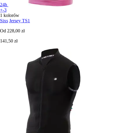
24h
+-3
1 kolorów
Sixs
Jersey TS1
Od
228,00 zł
141,50 zł