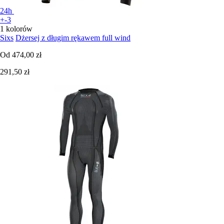
24h
+-3
1 kolorów
Sixs
Dżersej z długim rękawem full wind
Od
474,00 zł
291,50 zł