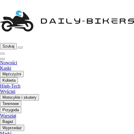
Szukaj
Nowości
Kaski
Mężczyźni
Kobieta
High-Tech
Wyścigi
Motocykle i skutery
Terenowe
Przygoda
Warsztat
Bagaż
Wyprzedaż
Marki