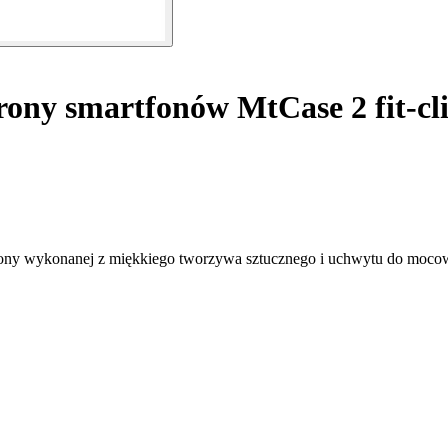
ony smartfonów MtCase 2 fit-clic
osłony wykonanej z miękkiego tworzywa sztucznego i uchwytu do moco