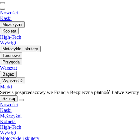
Nowości
Kaski
Mężczyźni
Kobieta
High-Tech
Wyścigi
Motocykle i skutery
Terenowe
Przygoda
Warsztat
Bagaż
Wyprzedaż
Marki
Serwis posprzedażowy we Francja
Bezpieczna płatność
Łatwe zwroty
Szukaj
Nowości
Kaski
Mężczyźni
Kobieta
High-Tech
Wyścigi
Motocykle i skutery