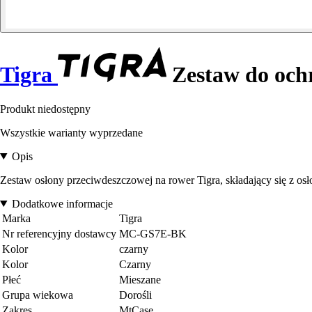
Tigra
Zestaw do ochr
Produkt niedostępny
Wszystkie warianty wyprzedane
Opis
Zestaw osłony przeciwdeszczowej na rower Tigra, składający się z 
Dodatkowe informacje
Marka
Tigra
Nr referencyjny dostawcy
MC-GS7E-BK
Kolor
czarny
Kolor
Czarny
Płeć
Mieszane
Grupa wiekowa
Dorośli
Zakres
MtCase