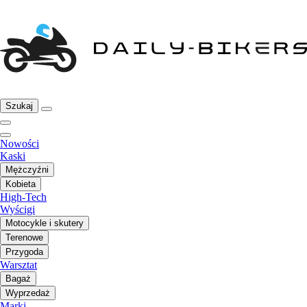
Szukaj
Nowości
Kaski
Mężczyźni
Kobieta
High-Tech
Wyścigi
Motocykle i skutery
Terenowe
Przygoda
Warsztat
Bagaż
Wyprzedaż
Marki