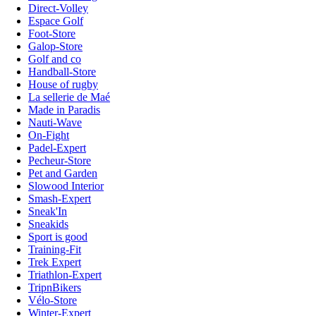
Direct-Volley
Espace Golf
Foot-Store
Galop-Store
Golf and co
Handball-Store
House of rugby
La sellerie de Maé
Made in Paradis
Nauti-Wave
On-Fight
Padel-Expert
Pecheur-Store
Pet and Garden
Slowood Interior
Smash-Expert
Sneak'In
Sneakids
Sport is good
Training-Fit
Trek Expert
Triathlon-Expert
TripnBikers
Vélo-Store
Winter-Expert