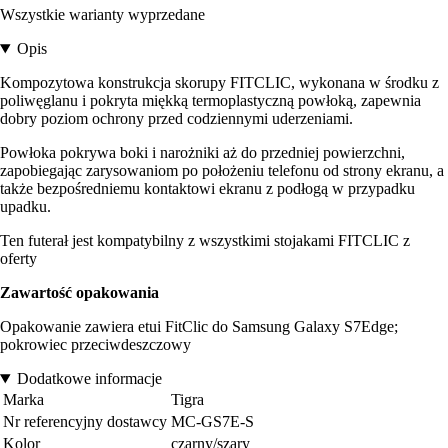
Wszystkie warianty wyprzedane
Opis
Kompozytowa konstrukcja skorupy FITCLIC, wykonana w środku z
poliwęglanu i pokryta miękką termoplastyczną powłoką, zapewnia
dobry poziom ochrony przed codziennymi uderzeniami.
Powłoka pokrywa boki i narożniki aż do przedniej powierzchni,
zapobiegając zarysowaniom po położeniu telefonu od strony ekranu, a
także bezpośredniemu kontaktowi ekranu z podłogą w przypadku
upadku.
Ten futerał jest kompatybilny z wszystkimi stojakami FITCLIC z
oferty
Zawartość opakowania
Opakowanie zawiera etui FitClic do Samsung Galaxy S7Edge;
pokrowiec przeciwdeszczowy
Dodatkowe informacje
Marka
Tigra
Nr referencyjny dostawcy
MC-GS7E-S
Kolor
czarny/szary