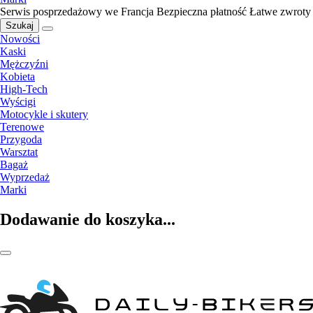
Serwis posprzedażowy we Francja
Bezpieczna płatność
Łatwe zwroty
Szukaj
Nowości
Kaski
Mężczyźni
Kobieta
High-Tech
Wyścigi
Motocykle i skutery
Terenowe
Przygoda
Warsztat
Bagaż
Wyprzedaż
Marki
Dodawanie do koszyka...