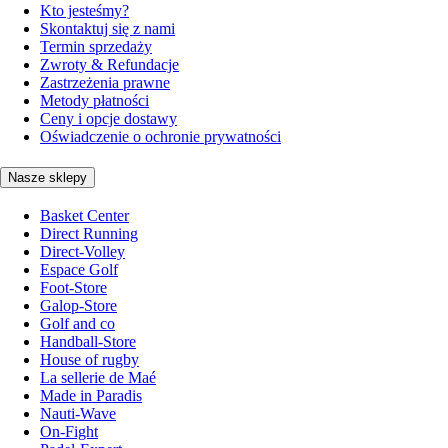
Kto jesteśmy?
Skontaktuj się z nami
Termin sprzedaży
Zwroty & Refundacje
Zastrzeżenia prawne
Metody płatności
Ceny i opcje dostawy
Oświadczenie o ochronie prywatności
Nasze sklepy
Basket Center
Direct Running
Direct-Volley
Espace Golf
Foot-Store
Galop-Store
Golf and co
Handball-Store
House of rugby
La sellerie de Maé
Made in Paradis
Nauti-Wave
On-Fight