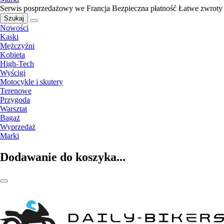
Serwis posprzedażowy we Francja
Bezpieczna płatność
Łatwe zwroty
Szukaj
Nowości
Kaski
Mężczyźni
Kobieta
High-Tech
Wyścigi
Motocykle i skutery
Terenowe
Przygoda
Warsztat
Bagaż
Wyprzedaż
Marki
Dodawanie do koszyka...