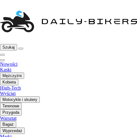
Szukaj
Nowości
Kaski
Mężczyźni
Kobieta
High-Tech
Wyścigi
Motocykle i skutery
Terenowe
Przygoda
Warsztat
Bagaż
Wyprzedaż
Marki