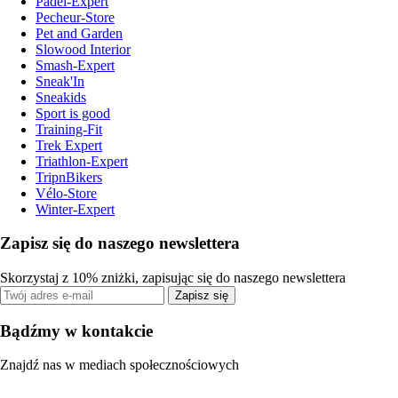
Padel-Expert
Pecheur-Store
Pet and Garden
Slowood Interior
Smash-Expert
Sneak'In
Sneakids
Sport is good
Training-Fit
Trek Expert
Triathlon-Expert
TripnBikers
Vélo-Store
Winter-Expert
Zapisz się do naszego newslettera
Skorzystaj z 10% zniżki, zapisując się do naszego newslettera
Zapisz się
Bądźmy w kontakcie
Znajdź nas w mediach społecznościowych