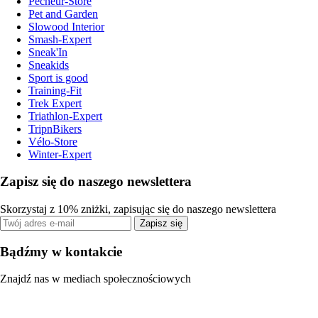
Pecheur-Store
Pet and Garden
Slowood Interior
Smash-Expert
Sneak'In
Sneakids
Sport is good
Training-Fit
Trek Expert
Triathlon-Expert
TripnBikers
Vélo-Store
Winter-Expert
Zapisz się do naszego newslettera
Skorzystaj z 10% zniżki, zapisując się do naszego newslettera
Zapisz się
Bądźmy w kontakcie
Znajdź nas w mediach społecznościowych