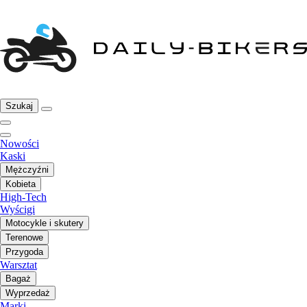
Szukaj
Nowości
Kaski
Mężczyźni
Kobieta
High-Tech
Wyścigi
Motocykle i skutery
Terenowe
Przygoda
Warsztat
Bagaż
Wyprzedaż
Marki