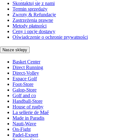
Skontaktuj się z nami
Termin sprzedaży
Zwroty & Refundacje
Zastrzeżenia prawne
Metody płatności
Ceny i opcje dostawy
Oświadczenie o ochronie prywatności
Nasze sklepy
Basket Center
Direct Running
Direct-Volley
Espace Golf
Foot-Store
Galop-Store
Golf and co
Handball-Store
House of rugby
La sellerie de Maé
Made in Paradis
Nauti-Wave
On-Fight
Padel-Expert