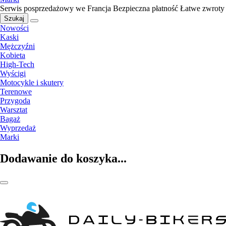
Serwis posprzedażowy we Francja
Bezpieczna płatność
Łatwe zwroty
Szukaj
Nowości
Kaski
Mężczyźni
Kobieta
High-Tech
Wyścigi
Motocykle i skutery
Terenowe
Przygoda
Warsztat
Bagaż
Wyprzedaż
Marki
Dodawanie do koszyka...