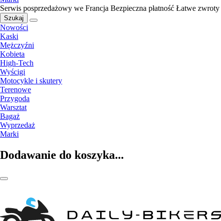
Serwis posprzedażowy we Francja
Bezpieczna płatność
Łatwe zwroty
Szukaj
Nowości
Kaski
Mężczyźni
Kobieta
High-Tech
Wyścigi
Motocykle i skutery
Terenowe
Przygoda
Warsztat
Bagaż
Wyprzedaż
Marki
Dodawanie do koszyka...