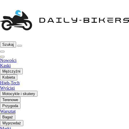
Szukaj
Nowości
Kaski
Mężczyźni
Kobieta
High-Tech
Wyścigi
Motocykle i skutery
Terenowe
Przygoda
Warsztat
Bagaż
Wyprzedaż
Marki