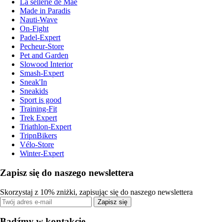
La sellerie de Maé
Made in Paradis
Nauti-Wave
On-Fight
Padel-Expert
Pecheur-Store
Pet and Garden
Slowood Interior
Smash-Expert
Sneak'In
Sneakids
Sport is good
Training-Fit
Trek Expert
Triathlon-Expert
TripnBikers
Vélo-Store
Winter-Expert
Zapisz się do naszego newslettera
Skorzystaj z 10% zniżki, zapisując się do naszego newslettera
Zapisz się
Bądźmy w kontakcie