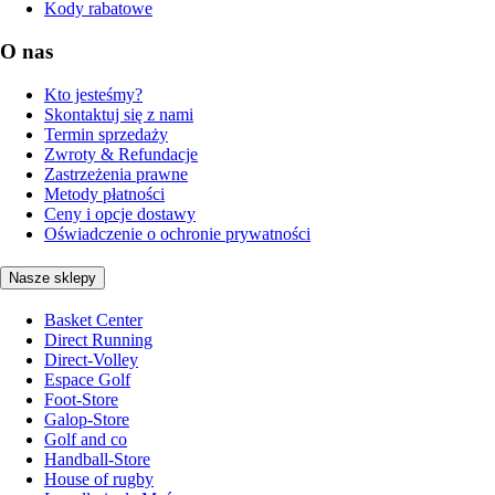
Kody rabatowe
O nas
Kto jesteśmy?
Skontaktuj się z nami
Termin sprzedaży
Zwroty & Refundacje
Zastrzeżenia prawne
Metody płatności
Ceny i opcje dostawy
Oświadczenie o ochronie prywatności
Nasze sklepy
Basket Center
Direct Running
Direct-Volley
Espace Golf
Foot-Store
Galop-Store
Golf and co
Handball-Store
House of rugby